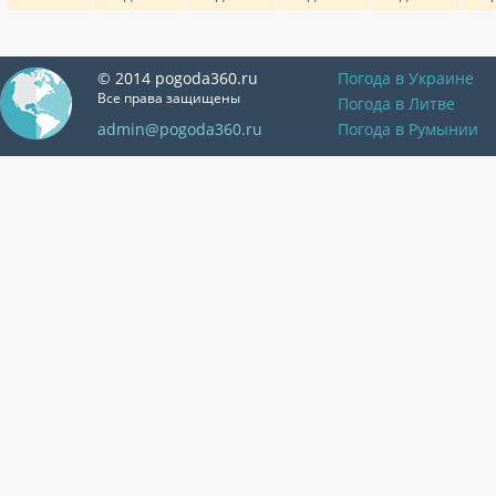
© 2014 pogoda360.ru
Погода в Украине
Все права защищены
Погода в Литве
admin@pogoda360.ru
Погода в Румынии