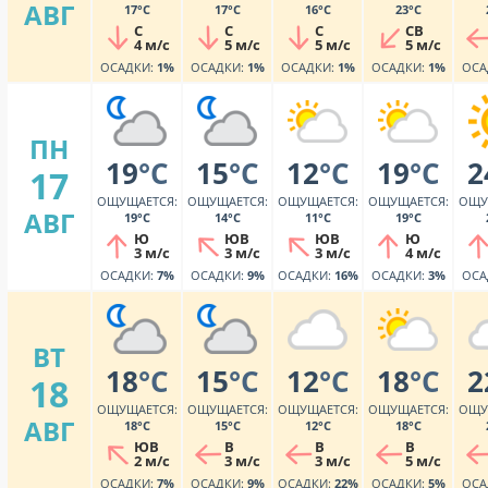
АВГ
17°C
17°C
16°C
23°C
С
С
С
СВ
4 м/с
5 м/с
5 м/с
5 м/с
ОСАДКИ:
1%
ОСАДКИ:
1%
ОСАДКИ:
1%
ОСАДКИ:
1%
ОСА
ПН
19
°C
15
°C
12
°C
19
°C
2
17
ОЩУЩАЕТСЯ:
ОЩУЩАЕТСЯ:
ОЩУЩАЕТСЯ:
ОЩУЩАЕТСЯ:
ОЩУ
АВГ
19°C
14°C
11°C
19°C
Ю
ЮВ
ЮВ
Ю
3 м/с
3 м/с
3 м/с
4 м/с
ОСАДКИ:
7%
ОСАДКИ:
9%
ОСАДКИ:
16%
ОСАДКИ:
3%
ОСА
ВТ
18
°C
15
°C
12
°C
18
°C
2
18
ОЩУЩАЕТСЯ:
ОЩУЩАЕТСЯ:
ОЩУЩАЕТСЯ:
ОЩУЩАЕТСЯ:
ОЩУ
АВГ
18°C
15°C
12°C
18°C
ЮВ
В
В
В
2 м/с
3 м/с
3 м/с
5 м/с
ОСАДКИ:
7%
ОСАДКИ:
9%
ОСАДКИ:
22%
ОСАДКИ:
5%
ОСА