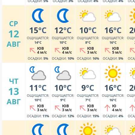
ОСАДКИ:
5%
ОСАДКИ:
3%
ОСАДКИ:
4%
ОСАДКИ:
4%
ОСА
СР
15
°C
12
°C
10
°C
16
°C
2
12
ОЩУЩАЕТСЯ:
ОЩУЩАЕТСЯ:
ОЩУЩАЕТСЯ:
ОЩУЩАЕТСЯ:
ОЩУ
АВГ
14°C
10°C
8°C
16°C
ЮВ
ЮВ
ЮВ
ЮВ
4 м/с
4 м/с
3 м/с
5 м/с
ОСАДКИ:
5%
ОСАДКИ:
10%
ОСАДКИ:
16%
ОСАДКИ:
5%
ОСА
ЧТ
11
°C
10
°C
9
°C
16
°C
2
13
ОЩУЩАЕТСЯ:
ОЩУЩАЕТСЯ:
ОЩУЩАЕТСЯ:
ОЩУЩАЕТСЯ:
ОЩУ
АВГ
10°C
9°C
7°C
16°C
ЮВ
ЮВ
ЮВ
Ю
3 м/с
3 м/с
3 м/с
4 м/с
ОСАДКИ:
11%
ОСАДКИ:
12%
ОСАДКИ:
15%
ОСАДКИ:
4%
ОСА