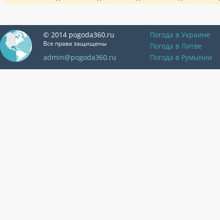
© 2014 pogoda360.ru
Погода в Украине
Все права защищены
Погода в Литве
admin@pogoda360.ru
Погода в Румынии