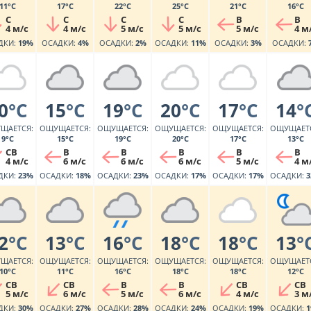
11°C
17°C
22°C
25°C
21°C
16°C
С
С
С
С
В
В
4 м/с
4 м/с
5 м/с
5 м/с
5 м/с
4 м
ДКИ:
19%
ОСАДКИ:
4%
ОСАДКИ:
2%
ОСАДКИ:
11%
ОСАДКИ:
3%
ОСАДКИ:
0
°C
15
°C
19
°C
20
°C
17
°C
14
°
ЩАЕТСЯ:
ОЩУЩАЕТСЯ:
ОЩУЩАЕТСЯ:
ОЩУЩАЕТСЯ:
ОЩУЩАЕТСЯ:
ОЩУЩАЕТ
9°C
15°C
19°C
20°C
17°C
13°C
СВ
В
В
В
В
В
4 м/с
6 м/с
6 м/с
6 м/с
5 м/с
4 м
ДКИ:
23%
ОСАДКИ:
18%
ОСАДКИ:
23%
ОСАДКИ:
17%
ОСАДКИ:
17%
ОСАДКИ:
2
°C
13
°C
16
°C
18
°C
18
°C
13
°
ЩАЕТСЯ:
ОЩУЩАЕТСЯ:
ОЩУЩАЕТСЯ:
ОЩУЩАЕТСЯ:
ОЩУЩАЕТСЯ:
ОЩУЩАЕТ
10°C
11°C
16°C
18°C
18°C
12°C
СВ
СВ
В
В
СВ
СВ
5 м/с
6 м/с
5 м/с
6 м/с
4 м/с
3 м
ДКИ:
30%
ОСАДКИ:
27%
ОСАДКИ:
28%
ОСАДКИ:
24%
ОСАДКИ:
19%
ОСАДКИ: