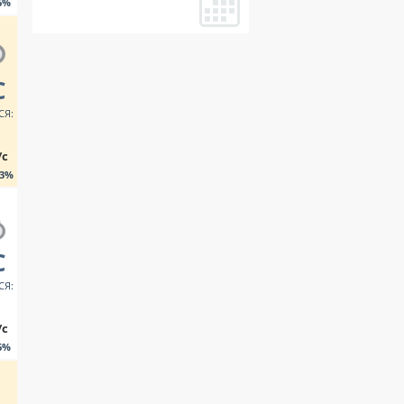
6%
C
СЯ:
/с
13%
C
СЯ:
/с
6%