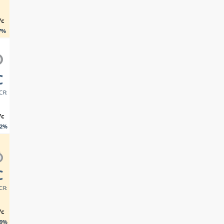
/с
7%
C
СЯ:
/с
32%
C
СЯ:
/с
19%