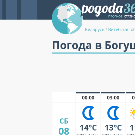
Беларусь
/
Витебская о
Погода в Богу
00:00
03:00
0
СБ
14
°C
13
°C
1
08