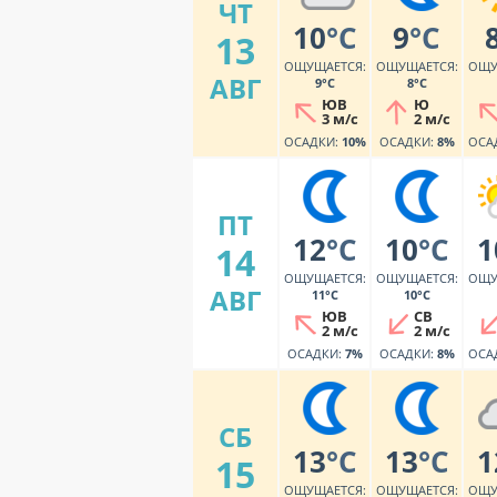
ЧТ
10
°C
9
°C
13
ОЩУЩАЕТСЯ:
ОЩУЩАЕТСЯ:
ОЩУ
АВГ
9°C
8°C
ЮВ
Ю
3 м/с
2 м/с
ОСАДКИ:
10%
ОСАДКИ:
8%
ОСА
ПТ
12
°C
10
°C
1
14
ОЩУЩАЕТСЯ:
ОЩУЩАЕТСЯ:
ОЩУ
АВГ
11°C
10°C
ЮВ
СВ
2 м/с
2 м/с
ОСАДКИ:
7%
ОСАДКИ:
8%
ОСА
СБ
13
°C
13
°C
1
15
ОЩУЩАЕТСЯ:
ОЩУЩАЕТСЯ:
ОЩУ