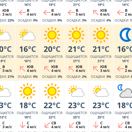
ЩАЕТСЯ:
ОЩУЩАЕТСЯ:
ОЩУЩАЕТСЯ:
ОЩУЩАЕТСЯ:
ОЩУЩАЕТСЯ:
ОЩУЩАЕТ
10°C
16°C
19°C
21°C
19°C
14°C
ЮВ
В
В
В
ЮВ
В
3 м/с
4 м/с
4 м/с
5 м/с
6 м/с
2 м
ДКИ:
22%
ОСАДКИ:
9%
ОСАДКИ:
8%
ОСАДКИ:
3%
ОСАДКИ:
4%
ОСАДКИ:
0
°C
16
°C
20
°C
21
°C
21
°C
16
°
ЩАЕТСЯ:
ОЩУЩАЕТСЯ:
ОЩУЩАЕТСЯ:
ОЩУЩАЕТСЯ:
ОЩУЩАЕТСЯ:
ОЩУЩАЕТ
8°C
16°C
20°C
21°C
21°C
16°C
В
ЮВ
ЮВ
ЮВ
ЮВ
В
3 м/с
4 м/с
4 м/с
4 м/с
3 м/с
2 м
ДКИ:
21%
ОСАДКИ:
9%
ОСАДКИ:
3%
ОСАДКИ:
2%
ОСАДКИ:
3%
ОСАДКИ:
3
°C
18
°C
22
°C
23
°C
23
°C
18
°
ЩАЕТСЯ:
ОЩУЩАЕТСЯ:
ОЩУЩАЕТСЯ:
ОЩУЩАЕТСЯ:
ОЩУЩАЕТСЯ:
ОЩУЩАЕТ
12°C
18°C
22°C
25°C
25°C
18°C
С
С
СВ
СВ
С
СВ
3 м/с
4 м/с
4 м/с
4 м/с
4 м/с
4 м