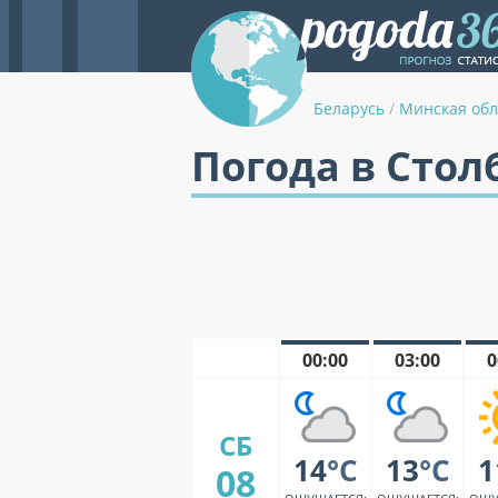
Беларусь
/
Минская обл
Погода в Стол
00:00
03:00
0
СБ
14
°C
13
°C
1
08