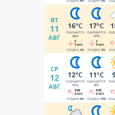
ОСАДКИ:
8%
ОСАДКИ:
9%
ОСА
ВТ
16
°C
17
°C
1
11
ОЩУЩАЕТСЯ:
ОЩУЩАЕТСЯ:
ОЩУ
АВГ
16°C
17°C
С
С
3 м/с
3 м/с
ОСАДКИ:
3%
ОСАДКИ:
3%
ОСА
СР
12
°C
11
°C
12
ОЩУЩАЕТСЯ:
ОЩУЩАЕТСЯ:
ОЩУ
АВГ
11°C
9°C
ЮВ
ЮВ
4 м/с
4 м/с
ОСАДКИ:
9%
ОСАДКИ:
13%
ОСА