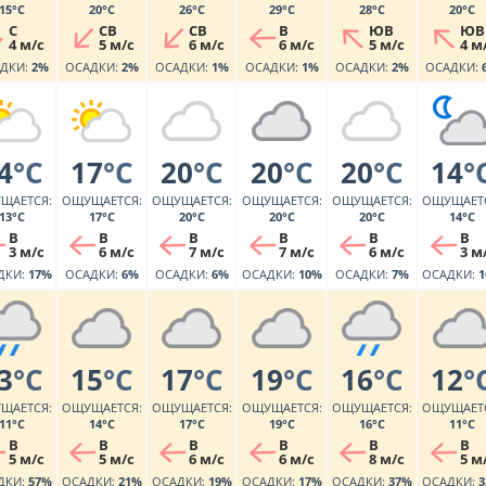
15°C
20°C
26°C
29°C
28°C
20°C
С
СВ
СВ
В
ЮВ
ЮВ
4 м/с
5 м/с
6 м/с
6 м/с
5 м/с
4 м
ДКИ:
2%
ОСАДКИ:
2%
ОСАДКИ:
1%
ОСАДКИ:
1%
ОСАДКИ:
2%
ОСАДКИ:
4
°C
17
°C
20
°C
20
°C
20
°C
14
°
ЩАЕТСЯ:
ОЩУЩАЕТСЯ:
ОЩУЩАЕТСЯ:
ОЩУЩАЕТСЯ:
ОЩУЩАЕТСЯ:
ОЩУЩАЕТ
13°C
17°C
20°C
20°C
20°C
14°C
В
В
В
В
В
В
3 м/с
6 м/с
7 м/с
7 м/с
6 м/с
3 м
ДКИ:
17%
ОСАДКИ:
6%
ОСАДКИ:
6%
ОСАДКИ:
10%
ОСАДКИ:
7%
ОСАДКИ:
3
°C
15
°C
17
°C
19
°C
16
°C
12
°
ЩАЕТСЯ:
ОЩУЩАЕТСЯ:
ОЩУЩАЕТСЯ:
ОЩУЩАЕТСЯ:
ОЩУЩАЕТСЯ:
ОЩУЩАЕТ
11°C
14°C
17°C
19°C
16°C
11°C
В
В
В
В
В
В
5 м/с
5 м/с
6 м/с
6 м/с
8 м/с
5 м
ДКИ:
57%
ОСАДКИ:
21%
ОСАДКИ:
19%
ОСАДКИ:
17%
ОСАДКИ:
37%
ОСАДКИ: