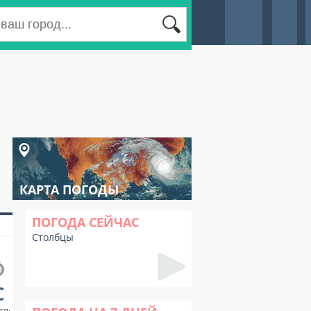
КАРТА ПОГОДЫ
ПОГОДА СЕЙЧАС
Столбцы
C