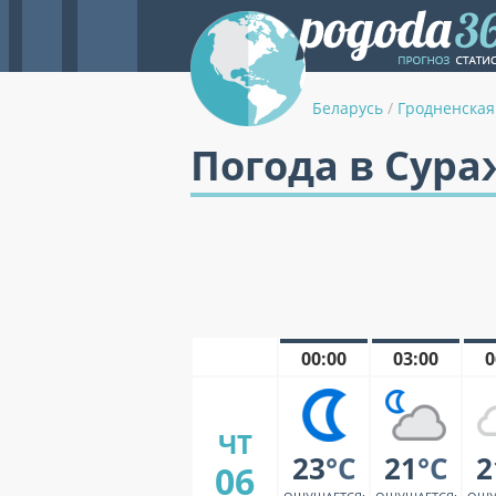
Беларусь
/
Гродненская
Погода в Сура
00:00
03:00
0
ЧТ
23
°C
21
°C
2
06