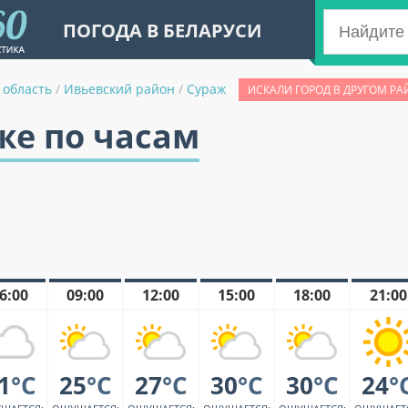
ПОГОДА В БЕЛАРУСИ
 область
/
Ивьевский район
/
Сураж
ИСКАЛИ ГОРОД В ДРУГОМ РА
же по часам
6:00
09:00
12:00
15:00
18:00
21:00
1
°C
25
°C
27
°C
30
°C
30
°C
24
°