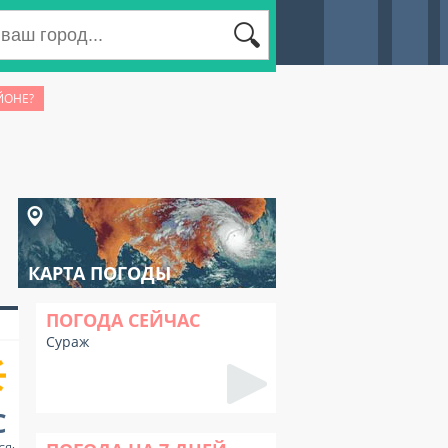
ЙОНЕ?
КАРТА ПОГОДЫ
ПОГОДА СЕЙЧАС
Сураж
C