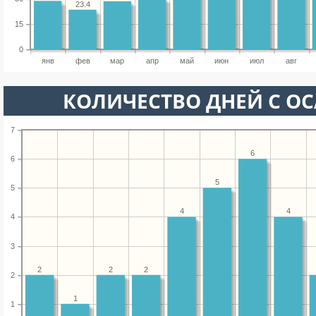
23.4
15
0
янв
фев
мар
апр
май
июн
июл
авг
КОЛИЧЕСТВО ДНЕЙ С О
7
6
6
5
5
4
4
4
3
2
2
2
2
1
1