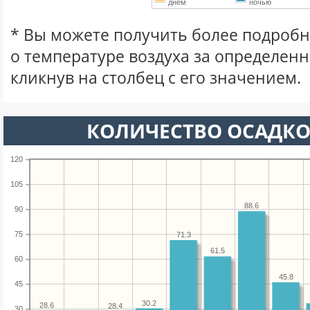
днем
ночью
* Вы можете получить более подро
о температуре воздуха за определен
кликнув на столбец с его значением.
КОЛИЧЕСТВО ОСАДКО
120
105
88.6
90
75
71.3
61.5
60
45.8
45
30.2
28.6
28.4
30