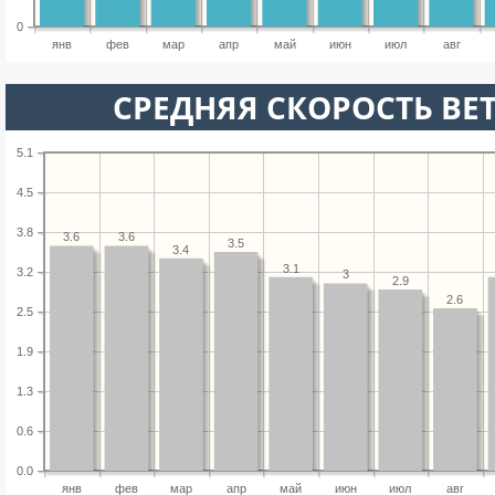
0
янв
фев
мар
апр
май
июн
июл
авг
СРЕДНЯЯ СКОРОСТЬ ВЕТ
5.1
4.5
3.8
3.6
3.6
3.5
3.4
3.1
3.2
3
2.9
2.6
2.5
1.9
1.3
0.6
0.0
янв
фев
мар
апр
май
июн
июл
авг