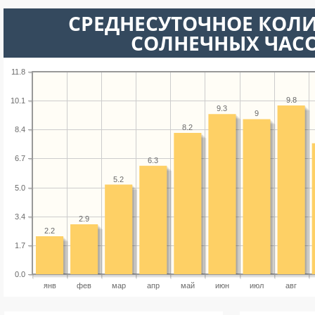
СРЕДНЕСУТОЧНОЕ КОЛ
СОЛНЕЧНЫХ ЧАС
11.8
9.8
10.1
9.3
9
8.2
8.4
6.7
6.3
5.2
5.0
3.4
2.9
2.2
1.7
0.0
янв
фев
мар
апр
май
июн
июл
авг