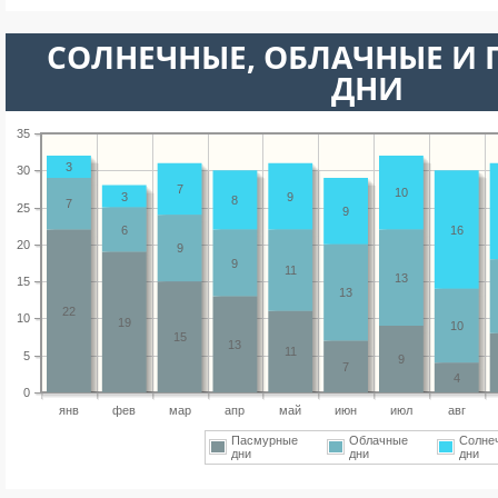
CОЛНЕЧНЫЕ, ОБЛАЧНЫЕ И
ДНИ
35
3
30
7
10
3
9
8
7
25
9
6
16
20
9
9
11
13
15
13
22
10
19
10
15
13
11
5
9
7
4
0
янв
фев
мар
апр
май
июн
июл
авг
Пасмурные
Облачные
Солне
дни
дни
дни