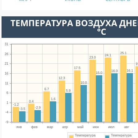
ТЕМПЕРАТУРА ВОЗДУХА ДНЕ
°C
31
25.1
26
24.1
23.0
21
1
17.5
16.1
16.0
15.0
16
12.3
10.0
11
6.7
5.9
6
1.6
0.4
1
-1.2
-2.9
-3.5
-4
-9
янв
фев
мар
апр
май
июн
июл
авг
Температура
Температура