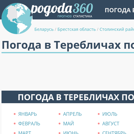
ПОГОДА 
Беларусь
/
Брестская область
/
Столинский рай
Погода в Теребличах п
ПОГОДА В ТЕРЕБЛИЧАХ П
ЯНВАРЬ
АПРЕЛЬ
ИЮЛЬ
ФЕВРАЛЬ
МАЙ
АВГУСТ
МАРТ
ИЮНЬ
СЕНТЯБРЬ