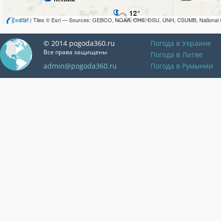
Leaflet
| Tiles © Esri — Sources: GEBCO, NOAA, CHS, OSU, UNH, CSUMB, National 
© 2014 pogoda360.ru
Погода в Украине
Все права защищены
Погода в Литве
admin@pogoda360.ru
Погода в Румынии