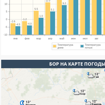
11.0
9.2
10
5.5
5.1
5
1.0
-1.2
0
-2.6
-4.0
-4.5
-5
-10
янв
фев
мар
апр
май
июн
июл
авг
Температура
Температура
днем
ночью
БОР НА КАРТЕ ПОГОД