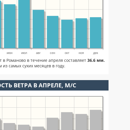
июн
июл
авг
сен
окт
ноя
дек
т в Романово в течение апреля составляет
36.6 мм.
 из самых сухих месяцев в году.
СТЬ ВЕТРА В АПРЕЛЕ, М/С