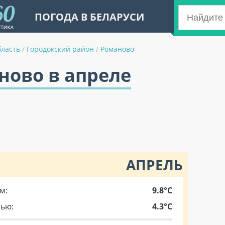
ПОГОДА В БЕЛАРУСИ
бласть
/
Городокский район
/
Романово
ново в апреле
АПРЕЛЬ
м:
9.8°C
чью:
4.3°C