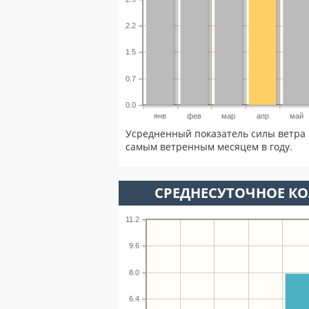
2.2
1.5
0.7
0.0
янв
фев
мар
апр
май
Усредненный показатель силы ветра 
самым ветренным месяцем в году.
СРЕДНЕСУТОЧНОЕ К
11.2
9.6
8.0
6.4