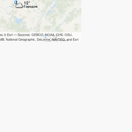
iles © Esri — Sources: GEBCO, NOAA, CHS, OSU,
B, National Geographic, DeLorme, NAVTEQ, and Esri