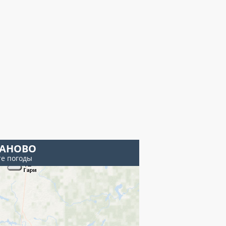
АНОВО
те погоды