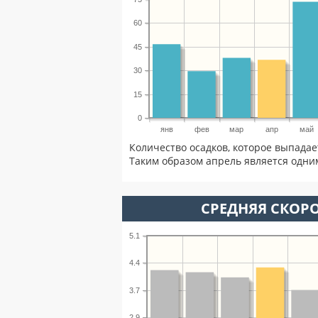
60
45
30
15
0
янв
фев
мар
апр
май
Количество осадков, которое выпадае
Таким образом апрель является одним
СРЕДНЯЯ СКОРО
5.1
4.4
3.7
2.9