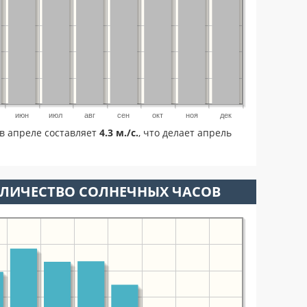
июн
июл
авг
сен
окт
ноя
дек
в апреле составляет
4.3 м./с.
, что делает апрель
ОЛИЧЕСТВО СОЛНЕЧНЫХ ЧАСОВ