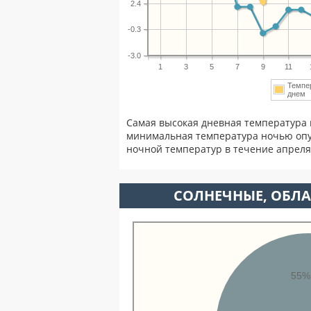
2.4
-0.3
-3.0
1
3
5
7
9
11
Темпе
дне
Самая высокая дневная температура 
минимальная температура ночью опу
ночной температур в течение апрел
CОЛНЕЧНЫЕ, ОБЛА
55%