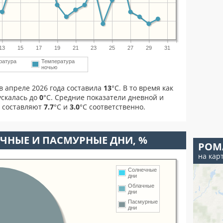
13
15
17
19
21
23
25
27
29
31
ратура
Температура
м
ночью
в апреле 2026 года составила
13
°С. В то время как
скалась до
0
°C. Средние показатели дневной и
я составляют
7.7
°С и
3.0
°С соответственно.
ЧНЫЕ И ПАСМУРНЫЕ ДНИ, %
РОМ
на кар
Солнечные
дни
Облачные
дни
Пасмурные
дни