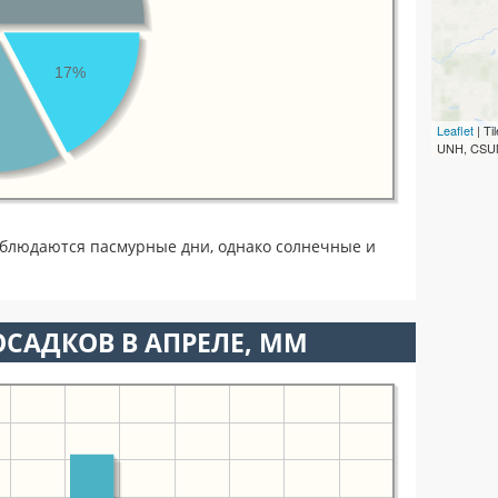
17%
Leaflet
| T
UNH, CSUM
аблюдаются пасмурные дни, однако солнечные и
САДКОВ В АПРЕЛЕ, ММ