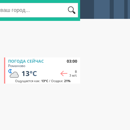
ПОГОДА СЕЙЧАС
03:00
Романово
13
°C
В
3 м/с
Ощущается как:
13°C
/ Осадки:
21%