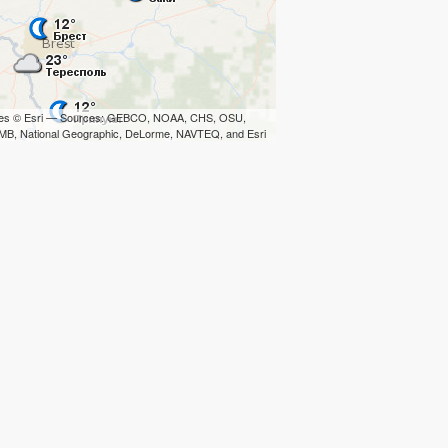
iles © Esri — Sources: GEBCO, NOAA, CHS, OSU,
B, National Geographic, DeLorme, NAVTEQ, and Esri