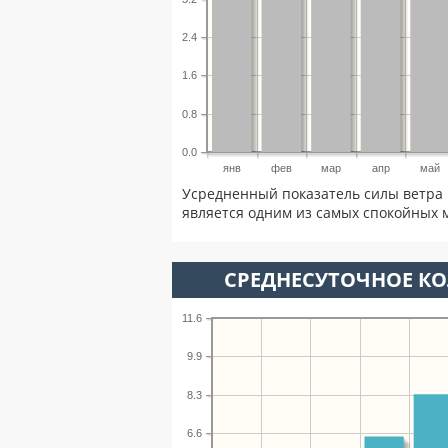
2.4
1.6
0.8
0.0
янв
фев
мар
апр
май
Усредненный показатель силы ветра 
является одним из самых спокойных м
СРЕДНЕСУТОЧНОЕ К
11.6
9.9
8.3
6.6