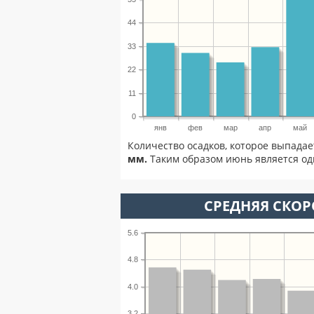
44
33
22
11
0
янв
фев
мар
апр
май
Количество осадков, которое выпада
мм.
Таким образом июнь является од
СРЕДНЯЯ СКОР
5.6
4.8
4.0
3.2