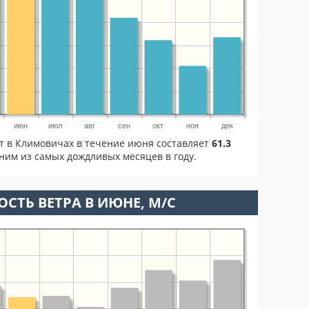
июн
июл
авг
сен
окт
ноя
дек
ет в Климовичах в течение июня составляет
61.3
ним из самых дождливых месяцев в году.
ОСТЬ ВЕТРА В ИЮНЕ, М/С