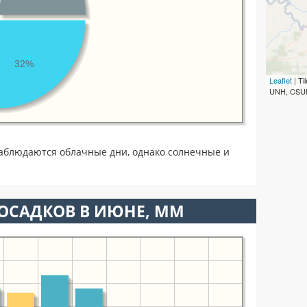
32%
Leaflet
| T
UNH, CSUM
аблюдаются облачные дни, однако солнечные и
ОСАДКОВ В ИЮНЕ, ММ