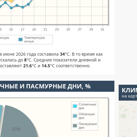
3
15
17
19
21
23
25
27
29
31
атура
Температура
ночью
в июне 2026 года составила
34
°С. В то время как
скалась до
8
°C. Средние показатели дневной и
составляют
21.6
°С и
14.5
°С соответственно.
ЧНЫЕ И ПАСМУРНЫЕ ДНИ, %
КЛИ
на кар
Солнечные
дни
Облачные
дни
Пасмурные
дни
23%