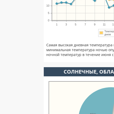
10
5
0
1
3
5
7
9
11
1
Темпер
днем
Самая высокая дневная температура 
минимальная температура ночью опу
ночной температур в течение июня 
CОЛНЕЧНЫЕ, ОБЛА