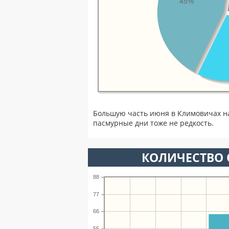
45%
Большую часть июня в Климовичах н
пасмурные дни тоже не редкость.
КОЛИЧЕСТВО 
88
77
66
55