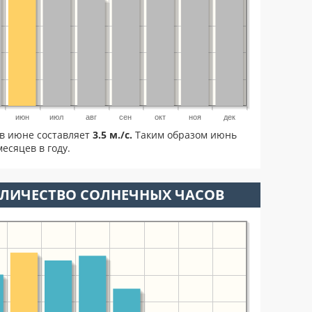
июн
июл
авг
сен
окт
ноя
дек
в июне составляет
3.5 м./с.
Таким образом июнь
есяцев в году.
ОЛИЧЕСТВО СОЛНЕЧНЫХ ЧАСОВ