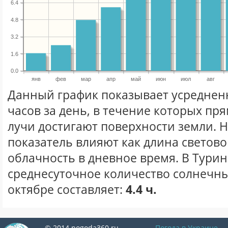
6.4
4.8
3.2
1.6
0.0
янв
фев
мар
апр
май
июн
июл
авг
Данный график показывает усреднен
часов за день, в течение которых п
лучи достигают поверхности земли. 
показатель влияют как длина световог
облачность в дневное время. В Турин
среднесуточное количество солнечны
октябре составляет:
4.4 ч.
© 2014 pogoda360.ru
Погода в Украине