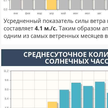
0.7
0.0
янв
фев
мар
апр
май
июн
июл
авг
Усредненный показатель силы ветра 
составляет
4.1 м./с.
Таким образом ап
одним из самых ветренных месяцев в 
СРЕДНЕСУТОЧНОЕ КОЛ
СОЛНЕЧНЫХ ЧАС
11.2
9.6
8.0
6.4
4.8