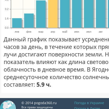
3.2
1.6
0.0
янв
фев
мар
апр
май
июн
июл
авг
Данный график показывает усреднен
часов за день, в течение которых п
лучи достигают поверхности земли. 
показатель влияют как длина световог
облачность в дневное время. В Ягод
среднесуточное количество солнечны
составляет:
5.9 ч.
© 2014 pogoda360.ru
Погода в Украине
Все права защищены
Погода в Литве