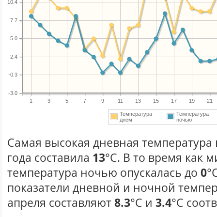
10.4
7.7
5.0
2.4
-0.3
-3.0
1
3
5
7
9
11
13
15
17
19
21
Температура
Температура
днем
ночью
Самая высокая дневная температура 
года составила
13
°С. В то время как
температура ночью опускалась до
0
°
показатели дневной и ночной темпер
апреля составляют
8.3
°С и
3.4
°С соот