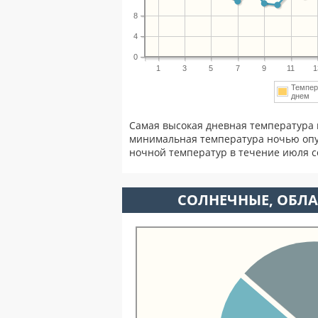
8
4
0
1
3
5
7
9
11
1
Темпер
днем
Самая высокая дневная температура 
минимальная температура ночью опу
ночной температур в течение июля 
CОЛНЕЧНЫЕ, ОБЛА