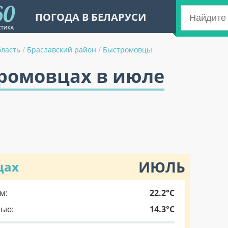
ПОГОДА В БЕЛАРУСИ
бласть
/
Браславский район
/
Быстромовцы
тромовцах в июле
ИЮЛЬ
цах
м:
22.2°C
чью:
14.3°C