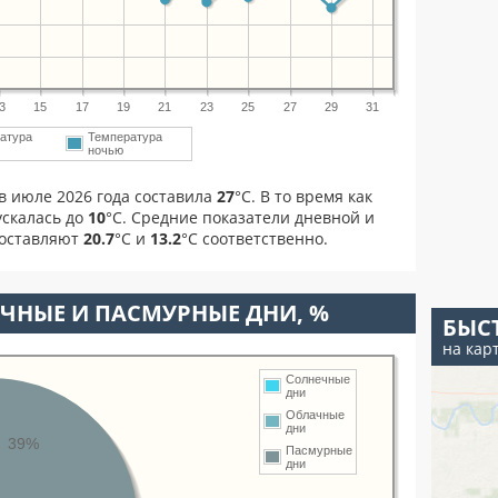
3
15
17
19
21
23
25
27
29
31
атура
Температура
ночью
в июле 2026 года составила
27
°С. В то время как
скалась до
10
°C. Средние показатели дневной и
составляют
20.7
°С и
13.2
°С соответственно.
ЧНЫЕ И ПАСМУРНЫЕ ДНИ, %
БЫС
на кар
Солнечные
дни
Облачные
дни
39%
Пасмурные
дни