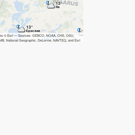
iles © Esri — Sources: GEBCO, NOAA, CHS, OSU,
B, National Geographic, DeLorme, NAVTEQ, and Esri