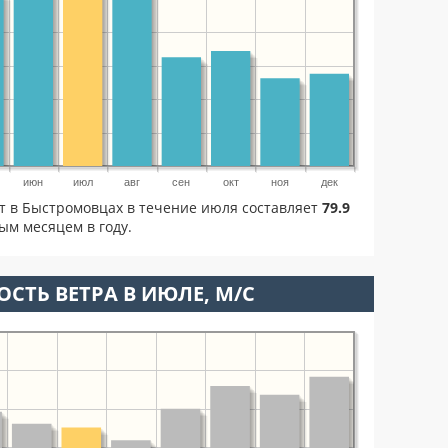
июн
июл
авг
сен
окт
ноя
дек
ет в Быстромовцах в течение июля составляет
79.9
ым месяцем в году.
ОСТЬ ВЕТРА В ИЮЛЕ, М/С