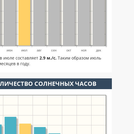
июн
июл
авг
сен
окт
ноя
дек
в июле составляет
2.9 м./с.
Таким образом июль
есяцев в году.
ОЛИЧЕСТВО СОЛНЕЧНЫХ ЧАСОВ