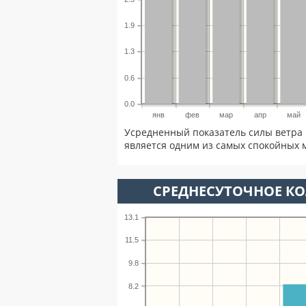
1.9
1.3
0.6
0.0
янв
фев
мар
апр
май
Усредненный показатель силы ветра 
является одним из самых спокойных м
СРЕДНЕСУТОЧНОЕ К
13.1
11.5
9.8
8.2