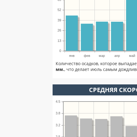
52
39
26
13
0
янв
фев
мар
апр
май
Количество осадков, которое выпада
мм.
, что делает июль самым дождлив
СРЕДНЯЯ СКОР
4.5
3.8
3.2
2.5