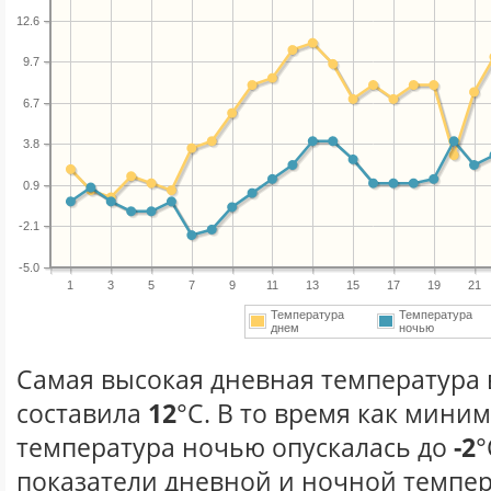
12.6
9.7
6.7
3.8
0.9
-2.1
-5.0
1
3
5
7
9
11
13
15
17
19
21
Температура
Температура
днем
ночью
Самая высокая дневная температура в
составила
12
°С. В то время как мини
температура ночью опускалась до
-2
°
показатели дневной и ночной темпер