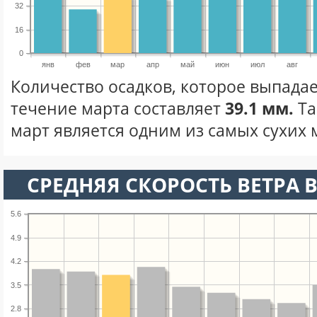
32
16
0
янв
фев
мар
апр
май
июн
июл
авг
Количество осадков, которое выпадае
течение марта составляет
39.1 мм.
Та
март является одним из самых сухих м
СРЕДНЯЯ СКОРОСТЬ ВЕТРА В
5.6
4.9
4.2
3.5
2.8