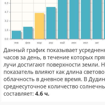
6.3
4.7
3.2
1.6
0.0
янв
фев
мар
апр
май
июн
июл
авг
Данный график показывает усреднен
часов за день, в течение которых п
лучи достигают поверхности земли. 
показатель влияют как длина световог
облачность в дневное время. В Дуди
среднесуточное количество солнечны
составляет:
4.6 ч.