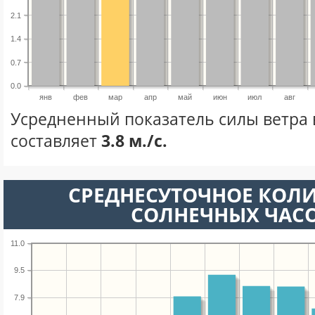
2.1
1.4
0.7
0.0
янв
фев
мар
апр
май
июн
июл
авг
Усредненный показатель силы ветра 
составляет
3.8 м./с.
СРЕДНЕСУТОЧНОЕ КОЛ
СОЛНЕЧНЫХ ЧАС
11.0
9.5
7.9