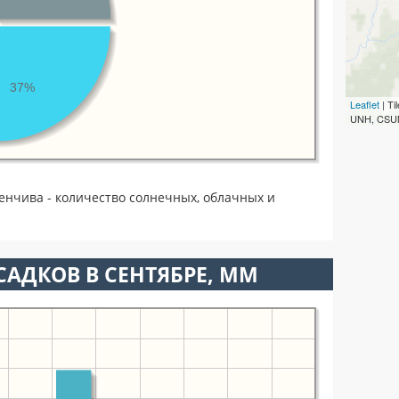
37%
Leaflet
| T
UNH, CSUM
енчива - количество солнечных, облачных и
АДКОВ В СЕНТЯБРЕ, ММ