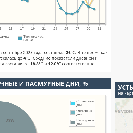
3
15
17
19
21
23
25
27
29
31
атура
Температура
ночью
в сентябре 2025 года составила
26
°С. В то время как
скалась до
4
°C. Средние показатели дневной и
бря составляют
18.8
°С и
12.0
°С соответственно.
ЧНЫЕ И ПАСМУРНЫЕ ДНИ, %
УСТЬ
на кар
Солнечные
дни
Облачные
дни
33%
Пасмурные
дни