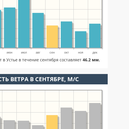
июн
июл
авг
сен
окт
ноя
дек
т в Устье в течение сентября составляет
46.2 мм.
ТЬ ВЕТРА В СЕНТЯБРЕ, М/С