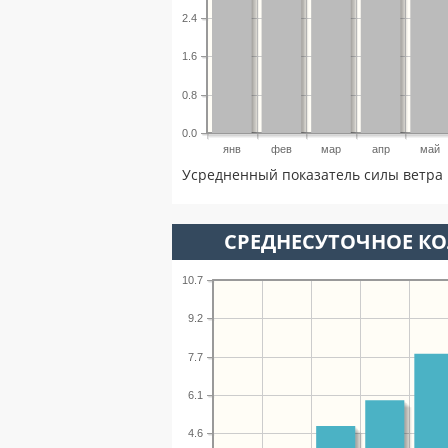
2.4
1.6
0.8
0.0
янв
фев
мар
апр
май
Усредненный показатель силы ветра 
СРЕДНЕСУТОЧНОЕ К
10.7
9.2
7.7
6.1
4.6