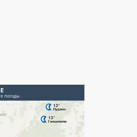
Е
те погоды