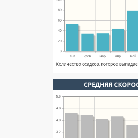
80
60
40
20
0
янв
фев
мар
апр
май
Количество осадков, которое выпадае
СРЕДНЯЯ СКОРОС
5.6
4.8
4.0
3.2