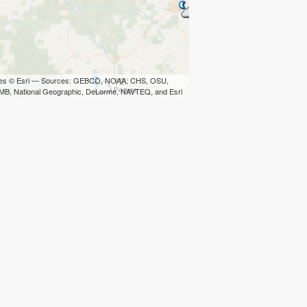
iles © Esri — Sources: GEBCO, NOAA, CHS, OSU,
B, National Geographic, DeLorme, NAVTEQ, and Esri