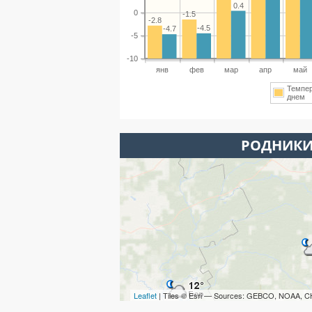
0.4
0
-1.5
-2.8
-4.5
-4.7
-5
-10
янв
фев
мар
апр
май
Темпе
днем
РОДНИКИ
Leaflet
| Tiles © Esri — Sources: GEBCO, NOAA, C