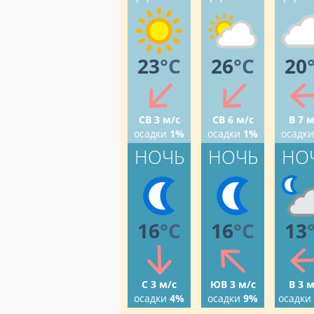
23
°C
26
°C
20
СВ 3 м/с
СВ 6 м/с
В 7 м
осадки
1%
осадки
1%
осадки
НОЧЬ
НОЧЬ
НО
16
°C
16
°C
13
С 3 м/с
ЮВ 3 м/с
В 3 м
осадки
4%
осадки
9%
осадки