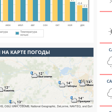
-0.4
-2.1
июн
июл
авг
сен
окт
ноя
дек
ратура
Температура
ночью
С
 НА КАРТЕ ПОГОДЫ
С
HS, OSU, UNH, CSUMB, National Geographic, DeLorme, NAVTEQ, and Esri