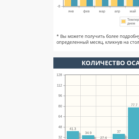
-8
янв
фев
мар
апр
май
Темпер
днем
* Вы можете получить более подробн
определенный месяц, кликнув на стол
КОЛИЧЕСТВО ОСА
128
112
96
77.7
80
64
48
41.3
37
34.9
32
27.4