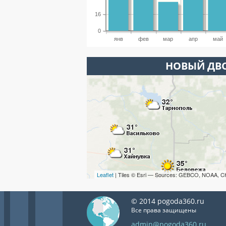
16
0
янв
фев
мар
апр
май
НОВЫЙ ДВО
Leaflet
| Tiles © Esri — Sources: GEBCO, NOAA, C
© 2014 pogoda360.ru
Все права защищены
admin@pogoda360.ru