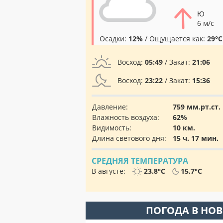
Ю
6 м/с
Осадки:
12%
/ Ощущается как:
29°C
Восход:
05:49
/ Закат:
21:06
Восход:
23:22
/ Закат:
15:36
Давление:
759 мм.рт.ст.
Влажность воздуха:
62%
Видимость:
10 км.
Длина светового дня:
15 ч. 17 мин.
СРЕДНЯЯ ТЕМПЕРАТУРА
В августе:
23.8°C
15.7°C
ПОГОДА В НО