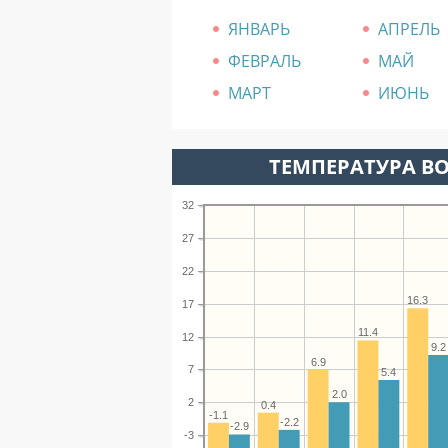
ЯНВАРЬ
АПРЕЛЬ
ФЕВРАЛЬ
МАЙ
МАРТ
ИЮНЬ
ТЕМПЕРАТУРА ВО
32
27
22
16.3
17
11.4
12
9.2
6.9
7
5.4
2.0
2
0.4
-1.1
-2.2
-2.9
-3