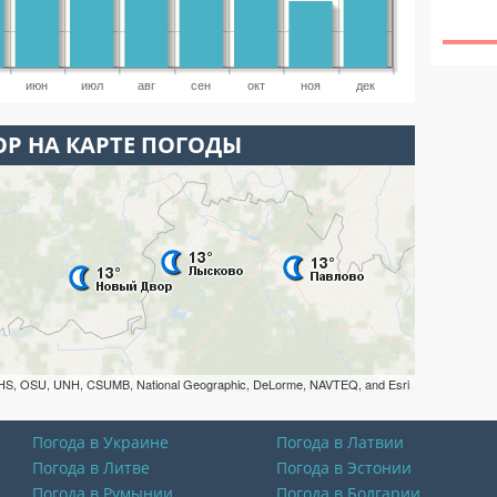
июн
июл
авг
сен
окт
ноя
дек
Р НА КАРТЕ ПОГОДЫ
HS, OSU, UNH, CSUMB, National Geographic, DeLorme, NAVTEQ, and Esri
Погода в Украине
Погода в Латвии
Погода в Литве
Погода в Эстонии
Погода в Румынии
Погода в Болгарии