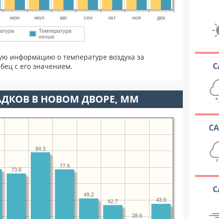
июн
июл
авг
сен
окт
ноя
дек
атура
Температура
ночью
ую информацию о температуре воздуха за
С
бец с его значением.
ДКОВ В НОВОМ ДВОРЕ, ММ
С
94.3
77.6
73.6
С
49.2
43.9
42.7
28.6