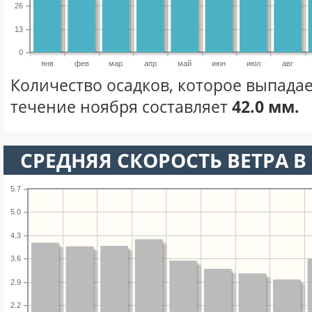
26
13
0
янв
фев
мар
апр
май
июн
июл
авг
Количество осадков, которое выпадае
течение ноября составляет
42.0 мм.
СРЕДНЯЯ СКОРОСТЬ ВЕТРА В 
5.7
5.0
4.3
3.6
2.9
2.2