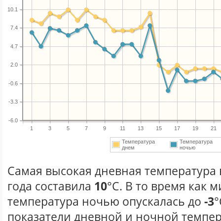
10.1
7.4
4.7
2.0
-0.6
-3.3
-6.0
1
3
5
7
9
11
13
15
17
19
21
Температура
Температура
днем
ночью
Самая высокая дневная температура 
года составила
10
°С. В то время как
температура ночью опускалась до
-3
°
показатели дневной и ночной темпер