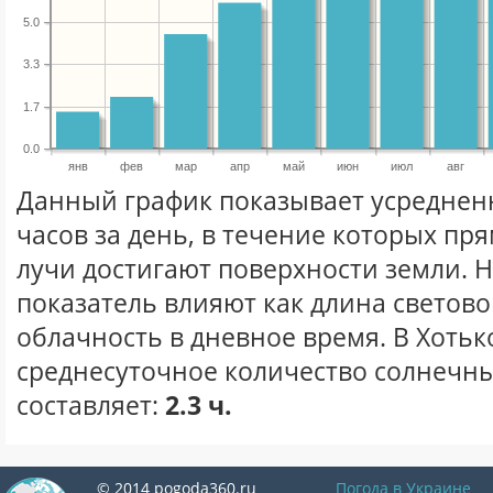
5.0
3.3
1.7
0.0
янв
фев
мар
апр
май
июн
июл
авг
Данный график показывает усреднен
часов за день, в течение которых п
лучи достигают поверхности земли. 
показатель влияют как длина световог
облачность в дневное время. В Хотьк
среднесуточное количество солнечны
составляет:
2.3 ч.
© 2014 pogoda360.ru
Погода в Украине