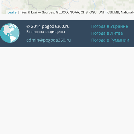
Leaflet
| Tiles © Esri — Sources: GEBCO, NOAA, CHS, OSU, UNH, CSUMB, National 
© 2014 pogoda360.ru
Погода в Украине
Все права защищены
Погода в Литве
admin@pogoda360.ru
Погода в Румынии