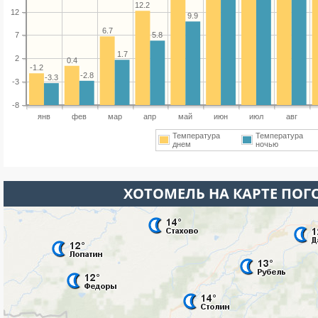
12.2
12
9.9
6.7
5.8
7
1.7
2
0.4
-1.2
-2.8
-3.3
-3
-8
янв
фев
мар
апр
май
июн
июл
авг
Температура
Температура
днем
ночью
ХОТОМЕЛЬ НА КАРТЕ ПОГ