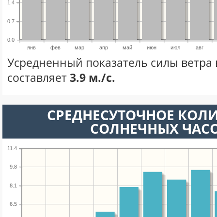
1.4
0.7
0.0
янв
фев
мар
апр
май
июн
июл
авг
Усредненный показатель силы ветра 
составляет
3.9 м./с.
СРЕДНЕСУТОЧНОЕ КОЛ
СОЛНЕЧНЫХ ЧАС
11.4
9.8
8.1
6.5