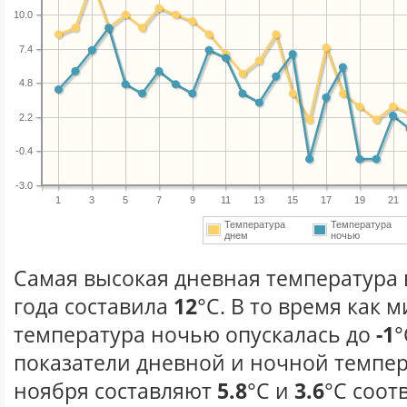
10.0
7.4
4.8
2.2
-0.4
-3.0
1
3
5
7
9
11
13
15
17
19
21
Температура
Температура
днем
ночью
Самая высокая дневная температура 
года составила
12
°С. В то время как
температура ночью опускалась до
-1
°
показатели дневной и ночной темпер
ноября составляют
5.8
°С и
3.6
°С соот