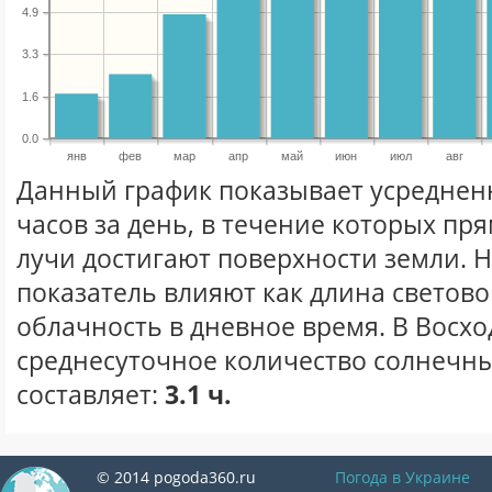
4.9
3.3
1.6
0.0
янв
фев
мар
апр
май
июн
июл
авг
Данный график показывает усреднен
часов за день, в течение которых п
лучи достигают поверхности земли. 
показатель влияют как длина световог
облачность в дневное время. В Восхо
среднесуточное количество солнечны
составляет:
3.1 ч.
© 2014 pogoda360.ru
Погода в Украине