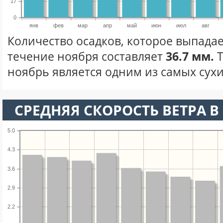
17
0
янв
фев
мар
апр
май
июн
июл
авг
Количество осадков, которое выпадае
течение ноября составляет
36.7 мм.
Т
ноябрь является одним из самых сухи
СРЕДНЯЯ СКОРОСТЬ ВЕТРА В 
5.0
4.3
3.6
2.9
2.2