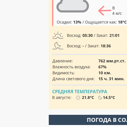
В
4 м/с
Осадки:
13%
/ Ощущается как:
18°C
Восход:
05:30
/ Закат:
21:01
Восход:
-
/ Закат:
18:36
Давление:
762 мм.рт.ст.
Влажность воздуха:
67%
Видимость:
10 км.
Длина светового дня:
15 ч. 31 мин.
СРЕДНЯЯ ТЕМПЕРАТУРА
В августе:
21.8°C
14.5°C
ПОГОДА В С