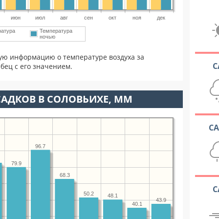
июн
июл
авг
сен
окт
ноя
дек
ратура
Температура
ночью
ую информацию о температуре воздуха за
С
бец с его значением.
АДКОВ В СОЛОВЬИХЕ, ММ
С
96.7
79.9
68.3
С
50.2
48.1
43.9
40.1