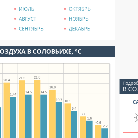
ИЮЛЬ
ОКТЯБРЬ
АВГУСТ
НОЯБРЬ
СЕНТЯБРЬ
ДЕКАБРЬ
ОЗДУХА В СОЛОВЬИХЕ, °C
21.8
21.5
20.4
Подроб
В С
16.9
14.5
14.5
13.4
10.7
С
10.1
2
6.4
3.7
1.6
-0.6
-2.2