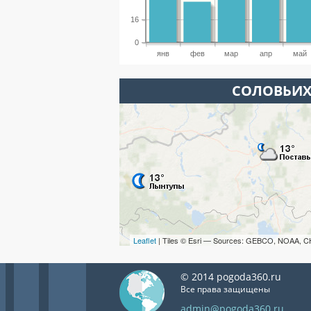
16
0
янв
фев
мар
апр
май
СОЛОВЬИХ
Leaflet
| Tiles © Esri — Sources: GEBCO, NOAA, C
© 2014 pogoda360.ru
Все права защищены
admin@pogoda360.ru