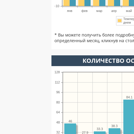
-10
янв
фев
мар
апр
май
Темпе
днем
* Вы можете получить более подробн
определенный месяц, кликнув на стол
КОЛИЧЕСТВО ОС
128
112
96
84.1
80
64
46
48
38.3
33.3
32
27.9