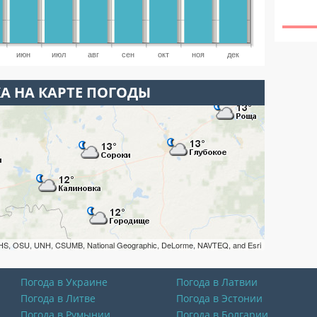
июн
июл
авг
сен
окт
ноя
дек
А НА КАРТЕ ПОГОДЫ
HS, OSU, UNH, CSUMB, National Geographic, DeLorme, NAVTEQ, and Esri
Погода в Украине
Погода в Латвии
Погода в Литве
Погода в Эстонии
Погода в Румынии
Погода в Болгарии