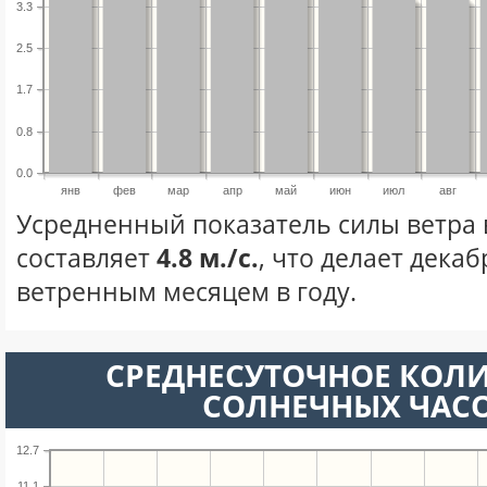
3.3
2.5
1.7
0.8
0.0
янв
фев
мар
апр
май
июн
июл
авг
Усредненный показатель силы ветра 
составляет
4.8 м./с.
, что делает дека
ветренным месяцем в году.
СРЕДНЕСУТОЧНОЕ КОЛ
СОЛНЕЧНЫХ ЧАС
12.7
11.1