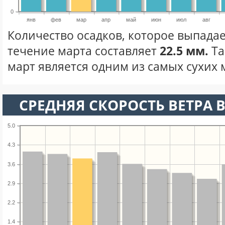
0
янв
фев
мар
апр
май
июн
июл
авг
Количество осадков, которое выпадае
течение марта составляет
22.5 мм.
Та
март является одним из самых сухих м
СРЕДНЯЯ СКОРОСТЬ ВЕТРА В
5.0
4.3
3.6
2.9
2.2
1.4