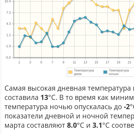
10.4
7.3
4.3
1.2
-1.9
-5.0
1
3
5
7
9
11
13
15
17
19
21
Температура
Температура
днем
ночью
Самая высокая дневная температура в
составила
13
°С. В то время как мини
температура ночью опускалась до
-2
°
показатели дневной и ночной темпер
марта составляют
8.0
°С и
3.1
°С соотв