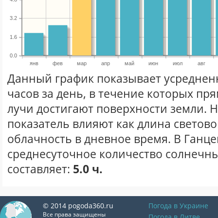
3.2
1.6
0.0
янв
фев
мар
апр
май
июн
июл
авг
Данный график показывает усреднен
часов за день, в течение которых п
лучи достигают поверхности земли. 
показатель влияют как длина световог
облачность в дневное время. В Ганц
среднесуточное количество солнечны
составляет:
5.0 ч.
© 2014 pogoda360.ru
Погода в Украине
Все права защищены
Погода в Литве