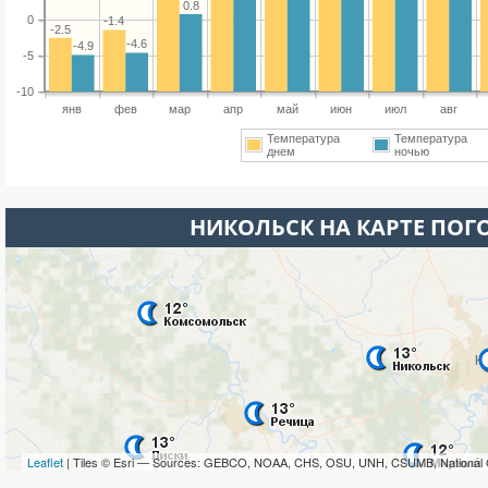
0.8
0
-1.4
-2.5
-4.6
-4.9
-5
-10
янв
фев
мар
апр
май
июн
июл
авг
Температура
Температура
днем
ночью
НИКОЛЬСК НА КАРТЕ ПОГ
Leaflet
| Tiles © Esri — Sources: GEBCO, NOAA, CHS, OSU, UNH, CSUMB, National 