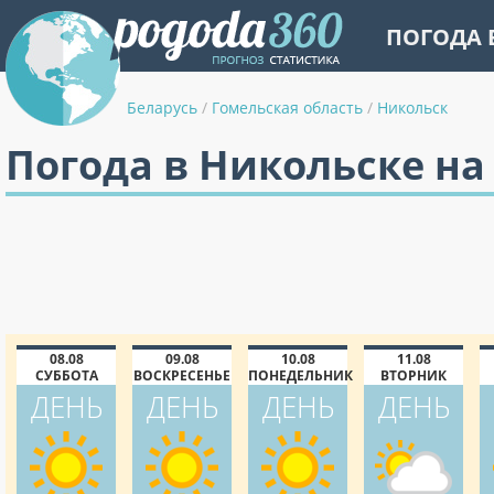
ПОГОДА 
Беларусь
/
Гомельская область
/
Никольск
Погода в Никольске на
08.08
09.08
10.08
11.08
СУББОТА
ВОСКРЕСЕНЬЕ
ПОНЕДЕЛЬНИК
ВТОРНИК
ДЕНЬ
ДЕНЬ
ДЕНЬ
ДЕНЬ