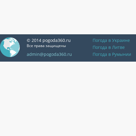
© 2014 pogoda360.ru
Погода в Украине
Все права защищены
Погода в Литве
admin@pogoda360.ru
Погода в Румынии