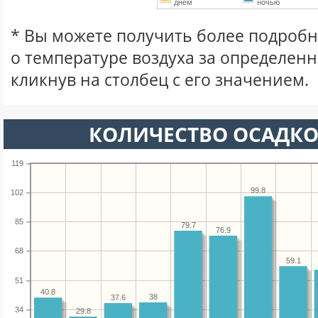
днем
ночью
* Вы можете получить более подро
о температуре воздуха за определен
кликнув на столбец с его значением.
КОЛИЧЕСТВО ОСАДКО
119
99.8
102
85
79.7
76.9
68
59.1
51
40.8
38
37.6
34
29.8