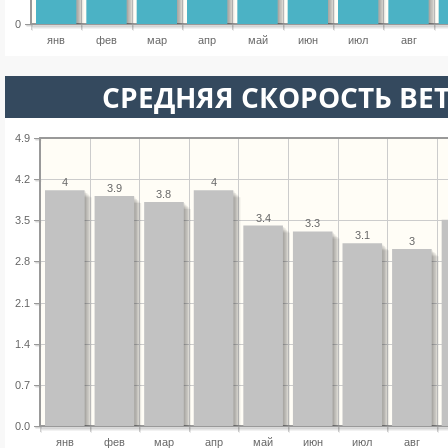
0
янв
фев
мар
апр
май
июн
июл
авг
СРЕДНЯЯ СКОРОСТЬ ВЕТ
4.9
4.2
4
4
3.9
3.8
3.4
3.5
3.3
3.1
3
2.8
2.1
1.4
0.7
0.0
янв
фев
мар
апр
май
июн
июл
авг