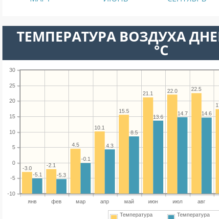
ТЕМПЕРАТУРА ВОЗДУХА ДНЕ
°C
30
25
22.5
22.0
21.1
20
1
15.5
14.7
14.6
15
13.6
10.1
10
8.5
4.5
4.3
5
-0.1
0
-2.1
-3.0
-5.1
-5.3
-5
-10
янв
фев
мар
апр
май
июн
июл
авг
Температура
Температура