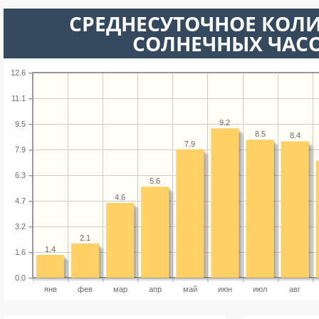
СРЕДНЕСУТОЧНОЕ КОЛ
СОЛНЕЧНЫХ ЧАС
12.6
11.1
9.2
9.5
8.5
8.4
7.9
7.9
6.3
5.6
4.6
4.7
3.2
2.1
1.4
1.6
0.0
янв
фев
мар
апр
май
июн
июл
авг