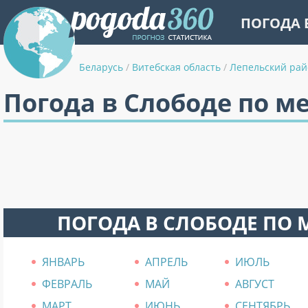
ПОГОДА 
Беларусь
/
Витебская область
/
Лепельский рай
Погода в Слободе по м
ПОГОДА В СЛОБОДЕ ПО
ЯНВАРЬ
АПРЕЛЬ
ИЮЛЬ
ФЕВРАЛЬ
МАЙ
АВГУСТ
МАРТ
ИЮНЬ
СЕНТЯБРЬ