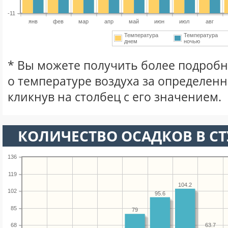
-11
янв
фев
мар
апр
май
июн
июл
авг
Температура
Температура
днем
ночью
* Вы можете получить более подро
о температуре воздуха за определен
кликнув на столбец с его значением.
КОЛИЧЕСТВО ОСАДКОВ В СТ
136
119
104.2
102
95.6
85
79
68
63.7