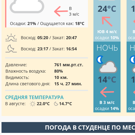
24
°C
В
3 м/с
Осадки:
21%
/ Ощущается как:
18°C
ЮВ 4 м/с
В
Восход:
05:20
/ Закат:
20:47
осадки
10%
ос
НОЧЬ
Н
Восход:
23:17
/ Закат:
16:54
Давление:
761 мм.рт.ст.
Влажность воздуха:
80%
14
°C
Видимость:
10 км.
Длина светового дня:
15 ч. 27 мин.
СРЕДНЯЯ ТЕМПЕРАТУРА
В 3 м/с
В
В августе:
22.0°C
14.7°C
осадки
14%
ос
ПОГОДА В СТУДЕНЦЕ ПО МЕ