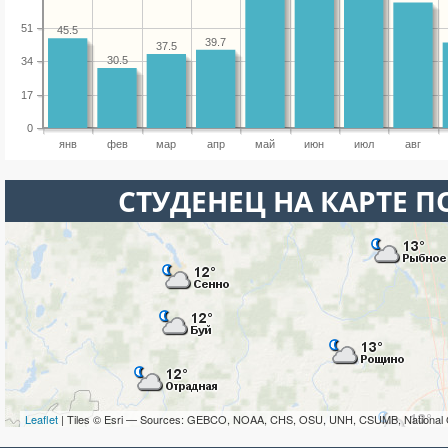
51
45.5
39.7
37.5
30.5
34
17
0
янв
фев
мар
апр
май
июн
июл
авг
СТУДЕНЕЦ НА КАРТЕ 
Leaflet
| Tiles © Esri — Sources: GEBCO, NOAA, CHS, OSU, UNH, CSUMB, National 