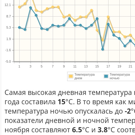
12.1
8.7
5.3
1.9
-1.6
-5.0
1
3
5
7
9
11
13
15
17
19
21
Температура
Температура
днем
ночью
Самая высокая дневная температура 
года составила
15
°С. В то время как
температура ночью опускалась до
-2
°
показатели дневной и ночной темпер
ноября составляют
6.5
°С и
3.8
°С соот