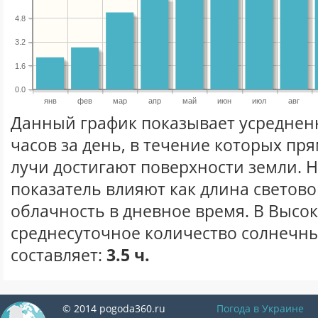
4.8
3.2
1.6
0.0
янв
фев
мар
апр
май
июн
июл
авг
Данный график показывает усреднен
часов за день, в течение которых п
лучи достигают поверхности земли. 
показатель влияют как длина световог
облачность в дневное время. В Высо
среднесуточное количество солнечны
составляет:
3.5 ч.
© 2014 pogoda360.ru
Погода в Украине