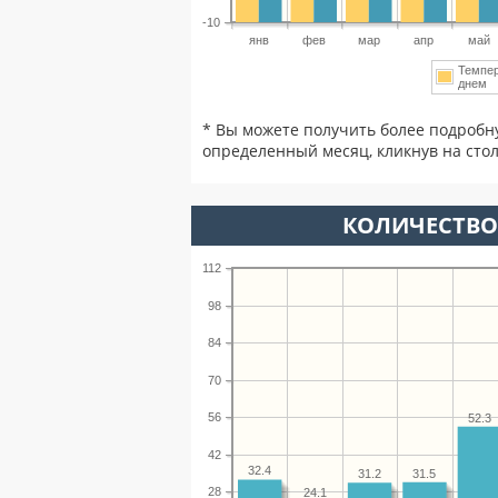
-10
янв
фев
мар
апр
май
Темпе
днем
* Вы можете получить более подробн
определенный месяц, кликнув на стол
КОЛИЧЕСТВО 
112
98
84
70
56
52.3
42
32.4
31.5
31.2
28
24.1