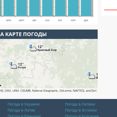
июн
июл
авг
сен
окт
ноя
дек
НА КАРТЕ ПОГОДЫ
HS, OSU, UNH, CSUMB, National Geographic, DeLorme, NAVTEQ, and Esri
Погода в Украине
Погода в Латвии
Погода в Литве
Погода в Эстонии
Погода в Румынии
Погода в Болгарии