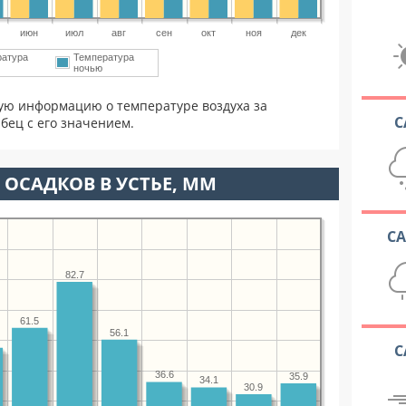
июн
июл
авг
сен
окт
ноя
дек
ратура
Температура
ночью
ую информацию о температуре воздуха за
С
бец с его значением.
ОСАДКОВ В УСТЬЕ, ММ
С
82.7
61.5
56.1
С
36.6
35.9
34.1
30.9