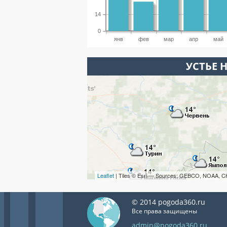
14
0
янв
фев
мар
апр
май
УСТЬЕ 
Leaflet
| Tiles © Esri — Sources: GEBCO, NOAA, C
© 2014 pogoda360.ru
Все права защищены
admin@pogoda360.ru