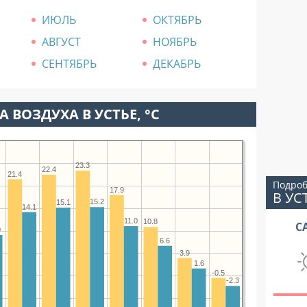
ИЮЛЬ
ОКТЯБРЬ
АВГУСТ
НОЯБРЬ
СЕНТЯБРЬ
ДЕКАБРЬ
 ВОЗДУХА В УСТЬЕ, °C
23.3
22.4
21.4
Подроб
17.9
В УС
15.2
15.1
14.1
11.0
10.8
С
0
6.6
3.9
1.6
-0.5
-2.3