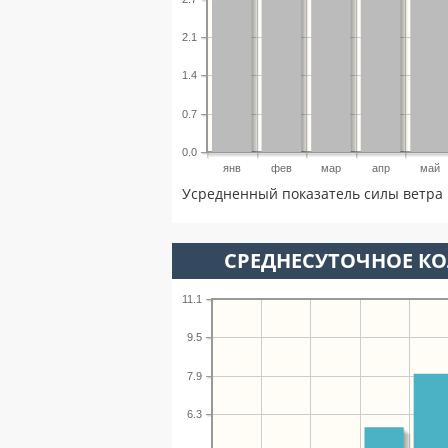
2.1
1.4
0.7
0.0
янв
фев
мар
апр
май
Усредненный показатель силы ветра 
СРЕДНЕСУТОЧНОЕ К
11.1
9.5
7.9
6.3