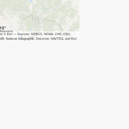
iles © Esri — Sources: GEBCO, NOAA, CHS, OSU,
B, National Geographic, DeLorme, NAVTEQ, and Esri