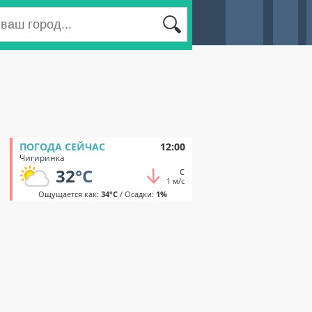
ПОГОДА СЕЙЧАС
12:00
Чигиринка
32
°C
С
1 м/с
Ощущается как:
34°C
/ Осадки:
1%