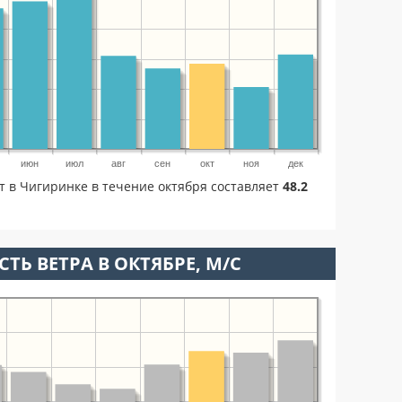
июн
июл
авг
сен
окт
ноя
дек
т в Чигиринке в течение октября составляет
48.2
ТЬ ВЕТРА В ОКТЯБРЕ, М/С