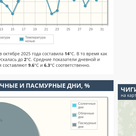
13
15
17
19
21
23
25
27
29
31
ратура
Температура
м
ночью
в октябре 2025 года составила
14
°С. В то время как
скалась до
2
°C. Средние показатели дневной и
я составляют
9.6
°С и
6.3
°С соответственно.
ЧНЫЕ И ПАСМУРНЫЕ ДНИ, %
ЧИГ
на кар
Солнечные
дни
Облачные
дни
%
Пасмурные
дни