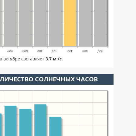
июн
июл
авг
сен
окт
ноя
дек
в октябре составляет
3.7 м./с.
ОЛИЧЕСТВО СОЛНЕЧНЫХ ЧАСОВ