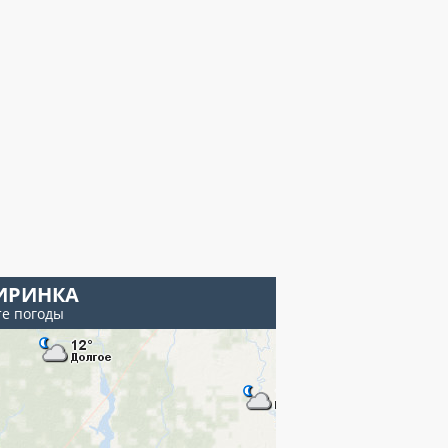
ИРИНКА
те погоды