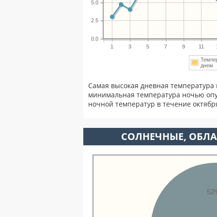
5.0
2.5
0.0
1
3
5
7
9
11
Темпе
дне
Самая высокая дневная температура 
минимальная температура ночью опу
ночной температур в течение октябр
CОЛНЕЧНЫЕ, ОБЛА
52