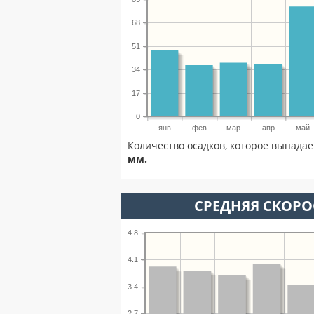
68
51
34
17
0
янв
фев
мар
апр
май
Количество осадков, которое выпадае
мм.
СРЕДНЯЯ СКОРОС
4.8
4.1
3.4
2.7