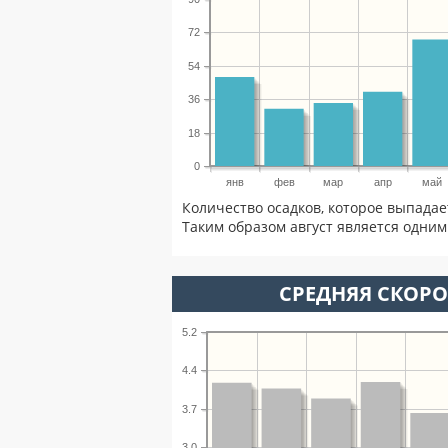
72
54
36
18
0
янв
фев
мар
апр
май
Количество осадков, которое выпадае
Таким образом август является одним
СРЕДНЯЯ СКОРОС
5.2
4.4
3.7
3.0