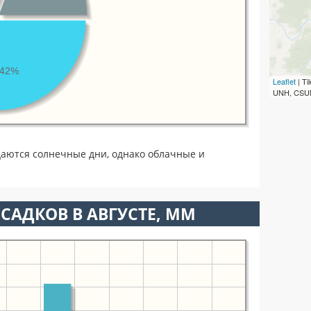
42%
Leaflet
| T
UNH, CSUM
даются солнечные дни, однако облачные и
САДКОВ В АВГУСТЕ, ММ