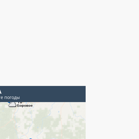
А
те погоды