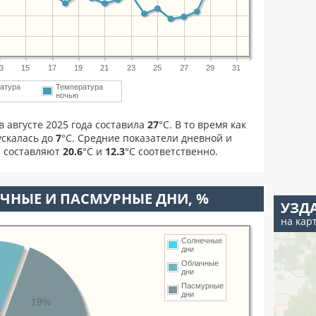
3
15
17
19
21
23
25
27
29
31
атура
Температура
ночью
 августе 2025 года составила
27
°С. В то время как
скалась до
7
°C. Средние показатели дневной и
а составляют
20.6
°С и
12.3
°С соответственно.
ЧНЫЕ И ПАСМУРНЫЕ ДНИ, %
УЗД
на кар
Солнечные
дни
Облачные
дни
Пасмурные
дни
19%