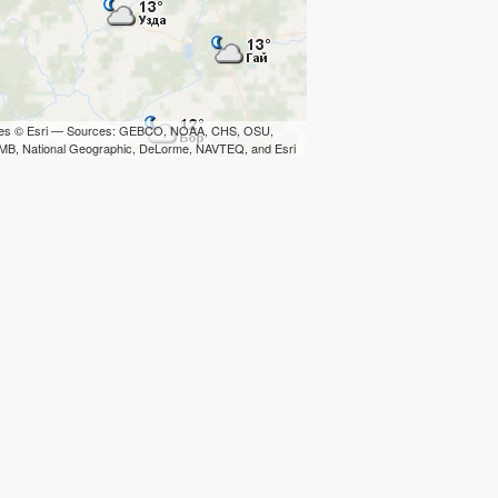
iles © Esri — Sources: GEBCO, NOAA, CHS, OSU,
B, National Geographic, DeLorme, NAVTEQ, and Esri