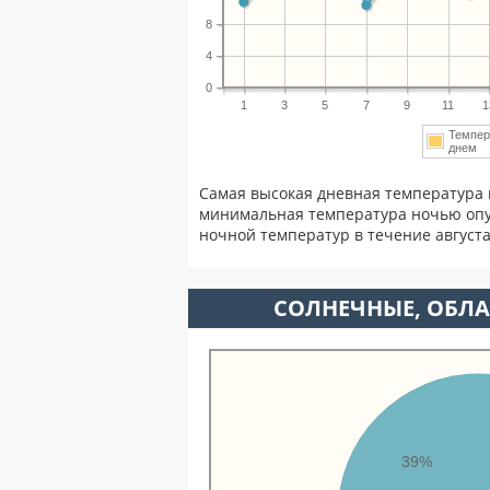
8
4
0
1
3
5
7
9
11
1
Темпер
днем
Самая высокая дневная температура в
минимальная температура ночью опу
ночной температур в течение август
CОЛНЕЧНЫЕ, ОБЛА
39%