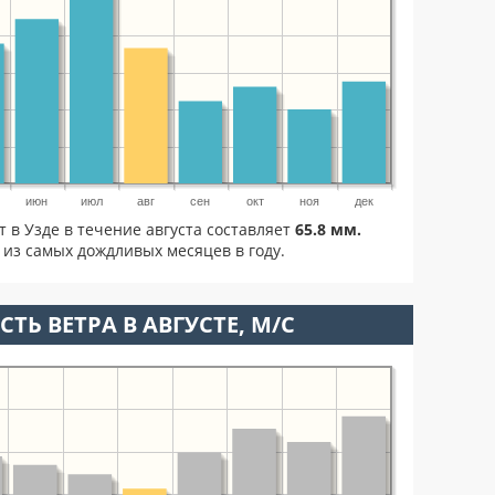
июн
июл
авг
сен
окт
ноя
дек
т в Узде в течение августа составляет
65.8 мм.
 из самых дождливых месяцев в году.
ТЬ ВЕТРА В АВГУСТЕ, М/С