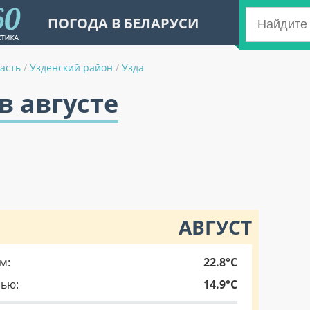
ПОГОДА В БЕЛАРУСИ
асть
/
Узденский район
/
Узда
в августе
АВГУСТ
м:
22.8°C
чью:
14.9°C