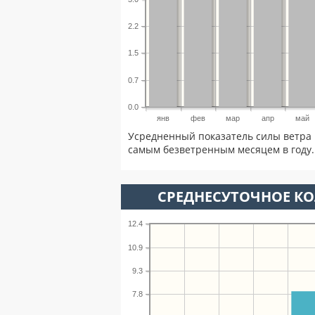
2.2
1.5
0.7
0.0
янв
фев
мар
апр
май
Усредненный показатель силы ветра 
самым безветренным месяцем в году.
СРЕДНЕСУТОЧНОЕ К
12.4
10.9
9.3
7.8