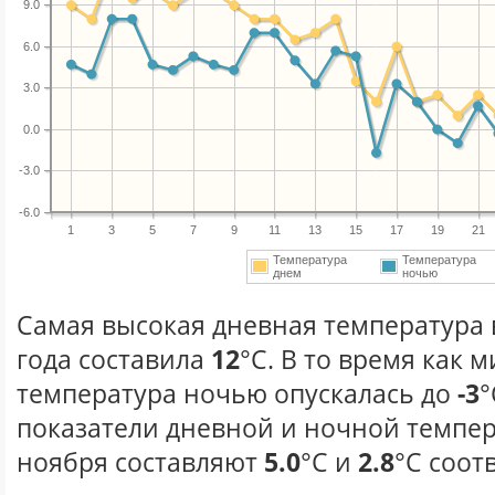
9.0
6.0
3.0
0.0
-3.0
-6.0
1
3
5
7
9
11
13
15
17
19
21
Температура
Температура
днем
ночью
Самая высокая дневная температура 
года составила
12
°С. В то время как
температура ночью опускалась до
-3
°
показатели дневной и ночной темпер
ноября составляют
5.0
°С и
2.8
°С соот