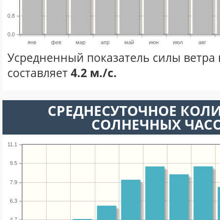
0.8
0.0
янв
фев
мар
апр
май
июн
июл
авг
Усредненный показатель силы ветра 
составляет
4.2 м./с.
СРЕДНЕСУТОЧНОЕ КОЛ
СОЛНЕЧНЫХ ЧАС
11.1
9.5
7.9
6.3
4.7