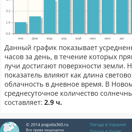
3.2
1.6
0.0
янв
фев
мар
апр
май
июн
июл
авг
Данный график показывает усреднен
часов за день, в течение которых п
лучи достигают поверхности земли. 
показатель влияют как длина световог
облачность в дневное время. В Ново
среднесуточное количество солнечны
составляет:
2.9 ч.
© 2014 pogoda360.ru
Погода в Украине
Все права защищены
Погода в Литве