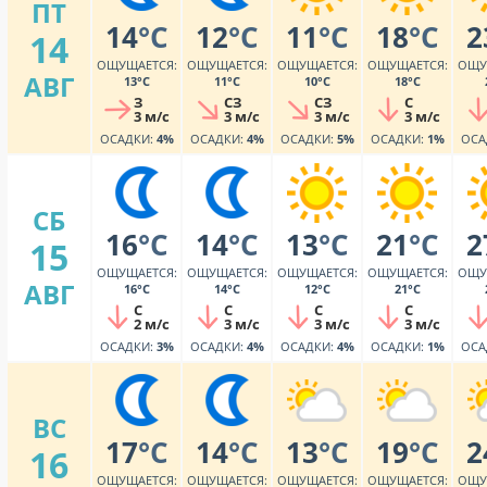
ПТ
14
°C
12
°C
11
°C
18
°C
2
14
ОЩУЩАЕТСЯ:
ОЩУЩАЕТСЯ:
ОЩУЩАЕТСЯ:
ОЩУЩАЕТСЯ:
ОЩУ
АВГ
13°C
11°C
10°C
18°C
З
СЗ
СЗ
С
3 м/с
3 м/с
3 м/с
3 м/с
ОСАДКИ:
4%
ОСАДКИ:
4%
ОСАДКИ:
5%
ОСАДКИ:
1%
ОСА
СБ
16
°C
14
°C
13
°C
21
°C
2
15
ОЩУЩАЕТСЯ:
ОЩУЩАЕТСЯ:
ОЩУЩАЕТСЯ:
ОЩУЩАЕТСЯ:
ОЩУ
АВГ
16°C
14°C
12°C
21°C
С
С
С
С
2 м/с
3 м/с
3 м/с
3 м/с
ОСАДКИ:
3%
ОСАДКИ:
4%
ОСАДКИ:
4%
ОСАДКИ:
1%
ОСА
ВС
17
°C
14
°C
13
°C
19
°C
2
16
ОЩУЩАЕТСЯ:
ОЩУЩАЕТСЯ:
ОЩУЩАЕТСЯ:
ОЩУЩАЕТСЯ:
ОЩУ