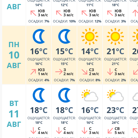
ОЩУЩАЕТСЯ:
ОЩУЩАЕТСЯ:
ОЩУЩАЕТСЯ:
ОЩУЩАЕТСЯ:
ОЩУ
АВГ
14°C
12°C
11°C
18°C
ЮВ
ЮВ
ЮВ
ЮВ
3 м/с
3 м/с
3 м/с
3 м/с
ОСАДКИ:
7%
ОСАДКИ:
10%
ОСАДКИ:
12%
ОСАДКИ:
3%
ОСА
ПН
16
°C
15
°C
14
°C
21
°C
2
10
ОЩУЩАЕТСЯ:
ОЩУЩАЕТСЯ:
ОЩУЩАЕТСЯ:
ОЩУЩАЕТСЯ:
ОЩУ
АВГ
16°C
15°C
14°C
21°C
ЮЗ
З
СЗ
С
1 м/с
2 м/с
2 м/с
3 м/с
ОСАДКИ:
4%
ОСАДКИ:
7%
ОСАДКИ:
8%
ОСАДКИ:
2%
ОСА
ВТ
18
°C
18
°C
16
°C
23
°C
2
11
ОЩУЩАЕТСЯ:
ОЩУЩАЕТСЯ:
ОЩУЩАЕТСЯ:
ОЩУЩАЕТСЯ:
ОЩУ
АВГ
18°C
18°C
16°C
24°C
С
С
С
СВ
4 м/с
4 м/с
3 м/с
5 м/с