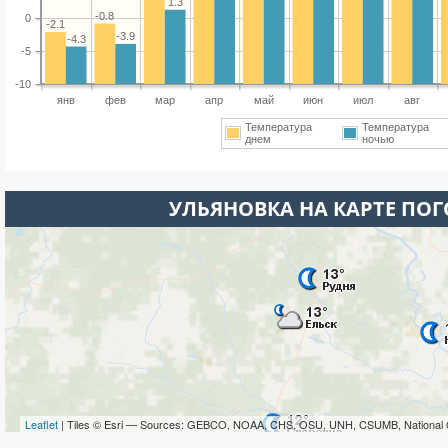
1.3
-0.8
0
-2.1
-3.9
-4.3
-5
-10
янв
фев
мар
апр
май
июн
июл
авг
Температура
Температура
днем
ночью
УЛЬЯНОВКА НА КАРТЕ ПО
Leaflet
| Tiles © Esri — Sources: GEBCO, NOAA, CHS, OSU, UNH, CSUMB, National 