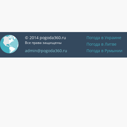
© 2014 pogoda360.ru
Погода в Украине
Все права защищены
Погода в Литве
admin@pogoda360.ru
Погода в Румынии