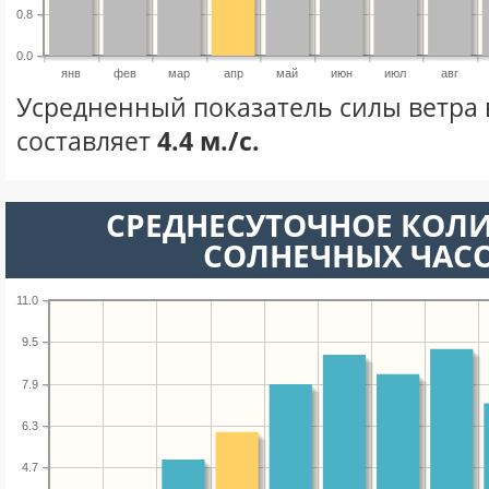
0.8
0.0
янв
фев
мар
апр
май
июн
июл
авг
Усредненный показатель силы ветра 
составляет
4.4 м./с.
СРЕДНЕСУТОЧНОЕ КОЛ
СОЛНЕЧНЫХ ЧАС
11.0
9.5
7.9
6.3
4.7