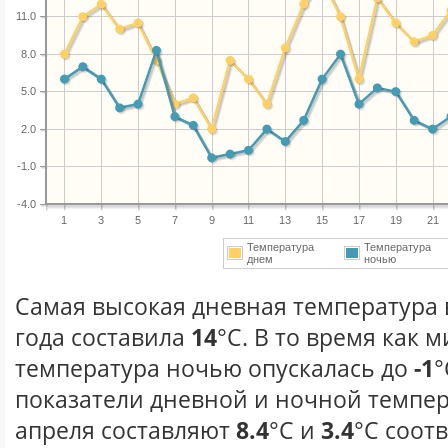
11.0
8.0
5.0
2.0
-1.0
-4.0
1
3
5
7
9
11
13
15
17
19
21
Температура
Температура
днем
ночью
Самая высокая дневная температура 
года составила
14
°С. В то время как
температура ночью опускалась до
-1
°
показатели дневной и ночной темпер
апреля составляют
8.4
°С и
3.4
°С соот