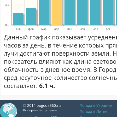
3.2
1.6
0.0
янв
фев
мар
апр
май
июн
июл
авг
Данный график показывает усреднен
часов за день, в течение которых п
лучи достигают поверхности земли. 
показатель влияют как длина световог
облачность в дневное время. В Горо
среднесуточное количество солнечны
составляет:
6.1 ч.
© 2014 pogoda360.ru
Погода в Украине
Все права защищены
Погода в Литве