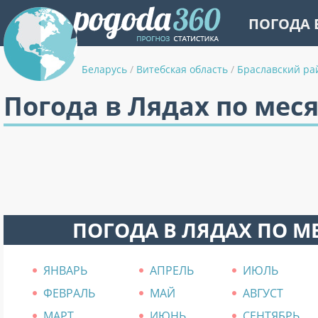
ПОГОДА 
Беларусь
/
Витебская область
/
Браславский ра
Погода в Лядах по мес
ПОГОДА В ЛЯДАХ ПО 
ЯНВАРЬ
АПРЕЛЬ
ИЮЛЬ
ФЕВРАЛЬ
МАЙ
АВГУСТ
МАРТ
ИЮНЬ
СЕНТЯБРЬ