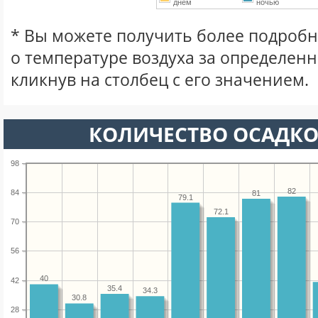
днем
ночью
* Вы можете получить более подро
о температуре воздуха за определен
кликнув на столбец с его значением.
КОЛИЧЕСТВО ОСАДКО
98
82
84
81
79.1
72.1
70
56
40
42
35.4
34.3
30.8
28