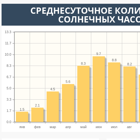
СРЕДНЕСУТОЧНОЕ КОЛ
СОЛНЕЧНЫХ ЧАС
13.3
11.7
9.7
10.0
8.8
8.3
8.2
8.3
6.7
5.6
5.0
4.5
3.3
2.1
1.5
1.7
0.0
янв
фев
мар
апр
май
июн
июл
авг