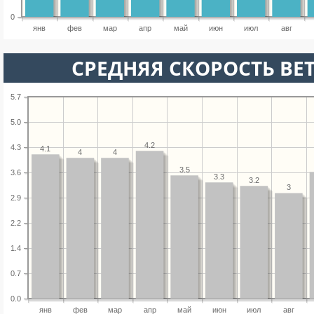
0
янв
фев
мар
апр
май
июн
июл
авг
СРЕДНЯЯ СКОРОСТЬ ВЕТ
5.7
5.0
4.2
4.3
4.1
4
4
3.5
3.6
3.3
3.2
3
2.9
2.2
1.4
0.7
0.0
янв
фев
мар
апр
май
июн
июл
авг