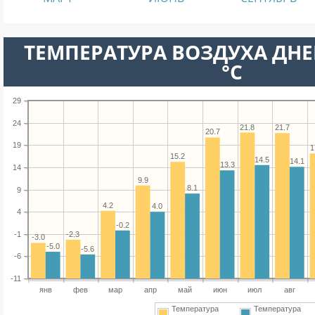
ТЕМПЕРАТУРА ВОЗДУХА ДНЕ
°C
29
24
21.8
21.7
20.7
19
1
15.2
14.5
14.1
13.3
14
9.9
8.1
9
4.2
4.0
4
-0.2
-1
-2.3
-3.0
-5.0
-5.6
-6
-11
янв
фев
мар
апр
май
июн
июл
авг
Температура
Температура