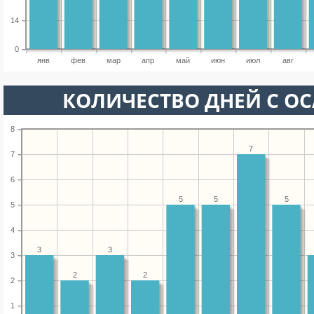
14
0
янв
фев
мар
апр
май
июн
июл
авг
КОЛИЧЕСТВО ДНЕЙ С О
8
7
7
6
5
5
5
5
4
3
3
3
2
2
2
1