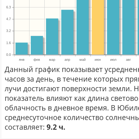
6.3
4.7
3.2
1.6
0.0
янв
фев
мар
апр
май
июн
июл
авг
Данный график показывает усреднен
часов за день, в течение которых п
лучи достигают поверхности земли. 
показатель влияют как длина световог
облачность в дневное время. В Юби
среднесуточное количество солнечны
составляет:
9.2 ч.