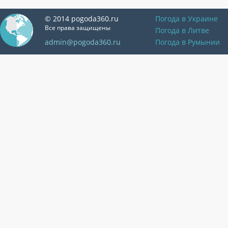
© 2014 pogoda360.ru
Погода в Украине
Все права защищены
Погода в Литве
admin@pogoda360.ru
Погода в Румынии