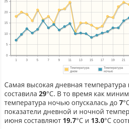
25
20
15
10
5
0
1
3
5
7
9
11
13
15
17
19
21
Температура
Температура
днем
ночью
Самая высокая дневная температура 
составила
29
°С. В то время как мини
температура ночью опускалась до
7
°
показатели дневной и ночной темпер
июня составляют
19.7
°С и
13.0
°С соот