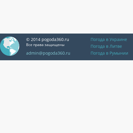
© 2014 pogoda360.ru
Погода в Украине
Все права защищены
Погода в Литве
admin@pogoda360.ru
Погода в Румынии