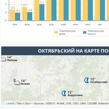
1.2
1
-0.7
-2.1
-3.8
-4.2
-4
-9
янв
фев
мар
апр
май
июн
июл
авг
Температура
Температура
днем
ночью
ОКТЯБРЬСКИЙ НА КАРТЕ П
Leaflet
| Tiles © Esri — Sources: GEBCO, NOAA, CHS, OSU, UNH, CSUMB, National 