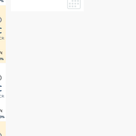
7%
C
СЯ:
/с
4%
C
СЯ:
/с
13%