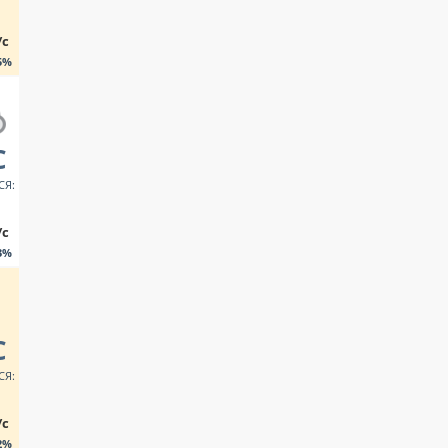
/с
5%
C
СЯ:
/с
3%
C
СЯ:
/с
2%