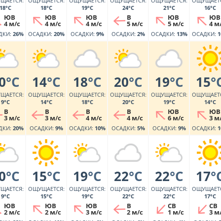
ЩАЕТСЯ:
ОЩУЩАЕТСЯ:
ОЩУЩАЕТСЯ:
ОЩУЩАЕТСЯ:
ОЩУЩАЕТСЯ:
ОЩУЩАЕТ
18°C
18°C
19°C
24°C
21°C
16°C
ЮВ
ЮВ
ЮВ
В
ЮВ
ЮВ
4 м/с
4 м/с
4 м/с
5 м/с
5 м/с
4 м
ДКИ:
26%
ОСАДКИ:
20%
ОСАДКИ:
9%
ОСАДКИ:
2%
ОСАДКИ:
13%
ОСАДКИ:
0
°C
14
°C
18
°C
20
°C
19
°C
15
°
ЩАЕТСЯ:
ОЩУЩАЕТСЯ:
ОЩУЩАЕТСЯ:
ОЩУЩАЕТСЯ:
ОЩУЩАЕТСЯ:
ОЩУЩАЕТ
9°C
14°C
18°C
20°C
19°C
14°C
В
В
В
В
ЮВ
ЮВ
3 м/с
3 м/с
4 м/с
4 м/с
6 м/с
3 м
ДКИ:
20%
ОСАДКИ:
9%
ОСАДКИ:
10%
ОСАДКИ:
5%
ОСАДКИ:
9%
ОСАДКИ:
0
°C
15
°C
19
°C
22
°C
22
°C
17
°
ЩАЕТСЯ:
ОЩУЩАЕТСЯ:
ОЩУЩАЕТСЯ:
ОЩУЩАЕТСЯ:
ОЩУЩАЕТСЯ:
ОЩУЩАЕТ
9°C
15°C
19°C
22°C
22°C
17°C
ЮВ
ЮВ
ЮВ
В
СВ
СВ
2 м/с
2 м/с
3 м/с
2 м/с
1 м/с
3 м