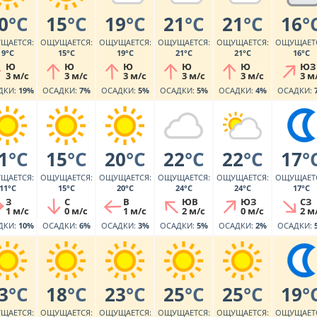
0
°C
15
°C
19
°C
21
°C
21
°C
16
°
ЩАЕТСЯ:
ОЩУЩАЕТСЯ:
ОЩУЩАЕТСЯ:
ОЩУЩАЕТСЯ:
ОЩУЩАЕТСЯ:
ОЩУЩАЕТ
9°C
15°C
19°C
21°C
21°C
16°C
Ю
Ю
Ю
Ю
Ю
ЮЗ
3 м/с
3 м/с
3 м/с
3 м/с
3 м/с
3 м
ДКИ:
19%
ОСАДКИ:
7%
ОСАДКИ:
5%
ОСАДКИ:
5%
ОСАДКИ:
4%
ОСАДКИ:
1
°C
15
°C
20
°C
22
°C
22
°C
17
°
ЩАЕТСЯ:
ОЩУЩАЕТСЯ:
ОЩУЩАЕТСЯ:
ОЩУЩАЕТСЯ:
ОЩУЩАЕТСЯ:
ОЩУЩАЕТ
11°C
15°C
20°C
24°C
24°C
17°C
З
С
В
ЮВ
ЮЗ
СЗ
1 м/с
0 м/с
1 м/с
2 м/с
0 м/с
2 м
ДКИ:
10%
ОСАДКИ:
6%
ОСАДКИ:
3%
ОСАДКИ:
5%
ОСАДКИ:
2%
ОСАДКИ:
3
°C
18
°C
23
°C
25
°C
25
°C
19
°
ЩАЕТСЯ:
ОЩУЩАЕТСЯ:
ОЩУЩАЕТСЯ:
ОЩУЩАЕТСЯ:
ОЩУЩАЕТСЯ:
ОЩУЩАЕТ