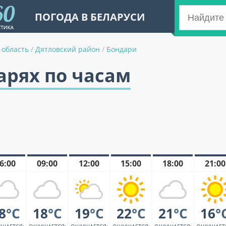
ПОГОДА В БЕЛАРУСИ
 область
/
Дятловский район
/
Бондари
арях по часам
6:00
09:00
12:00
15:00
18:00
21:00
8
°C
18
°C
19
°C
22
°C
21
°C
16
°