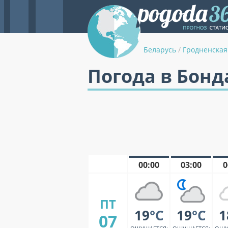
Беларусь
/
Гродненская
Погода в Бонд
00:00
03:00
0
ПТ
19
°C
19
°C
1
07