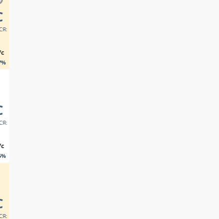
C
СЯ:
/с
7%
C
СЯ:
/с
5%
C
СЯ: