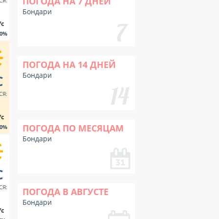
ПОГОДА НА 7 ДНЕЙ
СЯ:
Бондари
/с
10%
ПОГОДА НА 14 ДНЕЙ
Бондари
C
СЯ:
/с
ПОГОДА ПО МЕСЯЦАМ
10%
Бондари
C
СЯ:
ПОГОДА В АВГУСТЕ
Бондари
/с