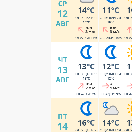
СР
14
°C
11
°C
1
12
ОЩУЩАЕТСЯ:
ОЩУЩАЕТСЯ:
ОЩУ
АВГ
13°C
10°C
ЮВ
ЮВ
3 м/с
3 м/с
ОСАДКИ:
12%
ОСАДКИ:
14%
ОСА
ЧТ
13
°C
12
°C
1
13
ОЩУЩАЕТСЯ:
ОЩУЩАЕТСЯ:
ОЩУ
АВГ
12°C
12°C
ЮЗ
З
2 м/с
1 м/с
ОСАДКИ:
8%
ОСАДКИ:
9%
ОСА
ПТ
16
°C
14
°C
1
14
ОЩУЩАЕТСЯ:
ОЩУЩАЕТСЯ:
ОЩУ