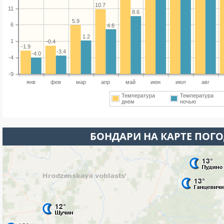
10.7
11
8.6
5.9
6
4.6
1.2
1
-0.4
-1.9
-3.4
-4.0
-4
-9
янв
фев
мар
апр
май
июн
июл
авг
Температура
Температура
днем
ночью
БОНДАРИ НА КАРТЕ ПОГ