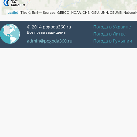
Leaflet
| Tiles © Esri — Sources: GEBCO, NOAA, CHS, OSU, UNH, CSUMB, National 
© 2014 pogoda360.ru
Погода в Украине
Все права защищены
Погода в Литве
admin@pogoda360.ru
Погода в Румынии