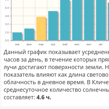
6.4
4.8
3.2
1.6
0.0
янв
фев
мар
апр
май
июн
июл
авг
Данный график показывает усреднен
часов за день, в течение которых п
лучи достигают поверхности земли. 
показатель влияют как длина световог
облачность в дневное время. В Клич
среднесуточное количество солнечны
составляет:
4.6 ч.