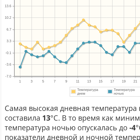
13.6
10.2
6.7
3.3
-0.1
-3.6
-7.0
1
3
5
7
9
11
13
15
17
19
21
Температура
Температура
днем
ночью
Самая высокая дневная температура в
составила
13
°С. В то время как мини
температура ночью опускалась до
-4
°
показатели дневной и ночной темпер