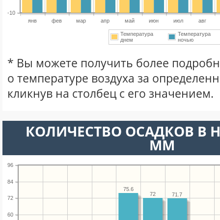
-10
янв
фев
мар
апр
май
июн
июл
авг
Температура
Температура
днем
ночью
* Вы можете получить более подро
о температуре воздуха за определен
кликнув на столбец с его значением.
КОЛИЧЕСТВО ОСАДКОВ В Н
ММ
96
84
75.6
72
71.7
72
60