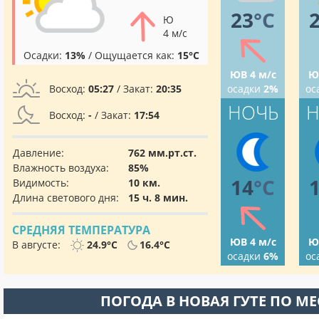
23
°C
Ю
4 м/с
Осадки:
13%
/ Ощущается как:
15°C
ЮВ 4 м/с
Ю
Восход:
05:27
/ Закат:
20:35
осадки
2%
ос
НОЧЬ
Н
Восход:
-
/ Закат:
17:54
Давление:
762 мм.рт.ст.
Влажность воздуха:
85%
14
°C
Видимость:
10 км.
Длина светового дня:
15 ч. 8 мин.
СРЕДНЯЯ ТЕМПЕРАТУРА
ЮВ 4 м/с
Ю
В августе:
24.9°C
16.4°C
осадки
6%
ос
ПОГОДА В НОВАЯ ГУТЕ ПО М