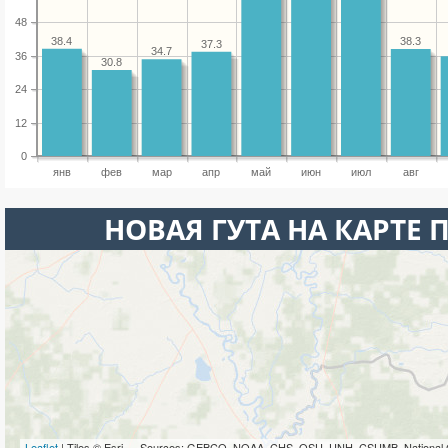
48
38.4
38.3
37.3
34.7
36
30.8
24
12
0
янв
фев
мар
апр
май
июн
июл
авг
НОВАЯ ГУТА НА КАРТЕ
Leaflet
| Tiles © Esri — Sources: GEBCO, NOAA, CHS, OSU, UNH, CSUMB, National 