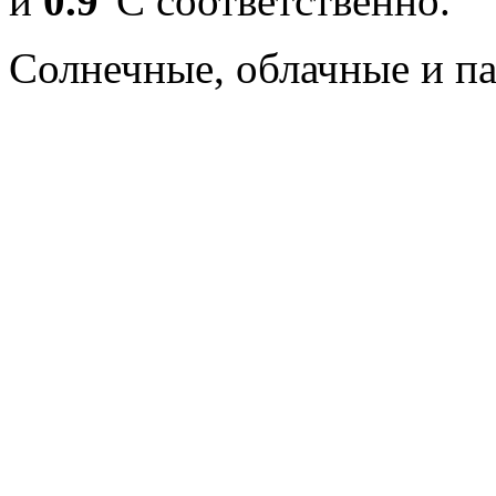
и
0.9
°С соответственно.
Cолнечные, облачные и п