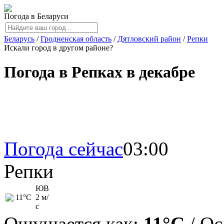
Погода в Беларуси
Беларусь
/
Гродненская область
/
Дятловский район
/
Репки
Искали город в другом районе?
Погода в Репках в декабре
Погода сейчас
03:00
Репки
ЮВ
11
°C
2 м/
с
Ощущается как:
11°C
/ Ос