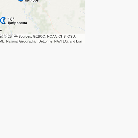
iles © Esri — Sources: GEBCO, NOAA, CHS, OSU,
B, National Geographic, DeLorme, NAVTEQ, and Esri