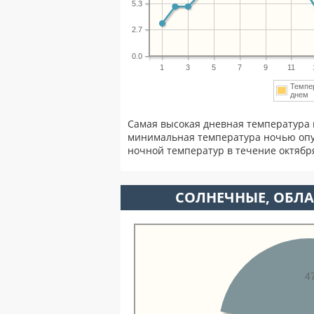
5.3
2.7
0.0
1
3
5
7
9
11
Темпе
дне
Самая высокая дневная температура 
минимальная температура ночью опу
ночной температур в течение октябр
CОЛНЕЧНЫЕ, ОБЛА
4