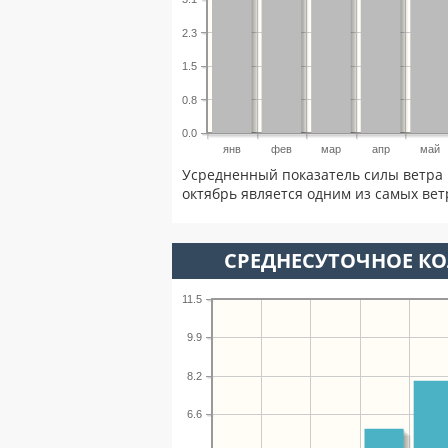
2.3
1.5
0.8
0.0
янв
фев
мар
апр
май
Усредненный показатель силы ветра 
октябрь является одним из самых вет
СРЕДНЕСУТОЧНОЕ К
11.5
9.9
8.2
6.6