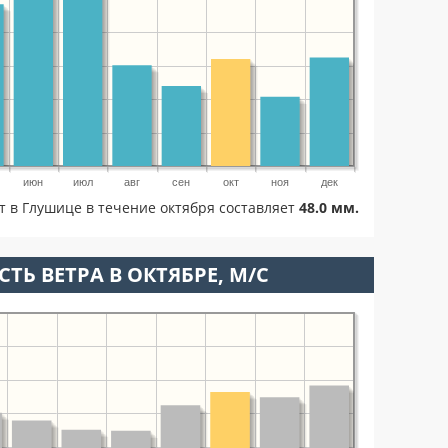
июн
июл
авг
сен
окт
ноя
дек
т в Глушице в течение октября составляет
48.0 мм.
ТЬ ВЕТРА В ОКТЯБРЕ, М/С