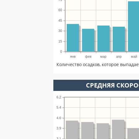
60
45
30
15
0
янв
фев
мар
апр
май
Количество осадков, которое выпадае
СРЕДНЯЯ СКОРОС
6.2
5.4
4.6
3.9
3.1