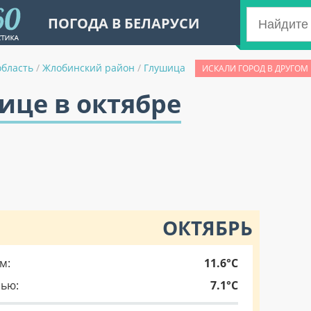
ПОГОДА В БЕЛАРУСИ
область
/
Жлобинский район
/
Глушица
ИСКАЛИ ГОРОД В ДРУГОМ
ице в октябре
ОКТЯБРЬ
м:
11.6°C
чью:
7.1°C