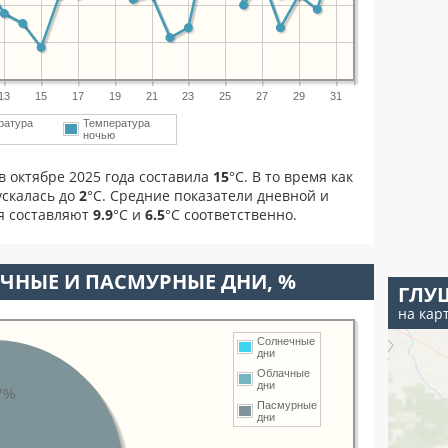
13
15
17
19
21
23
25
27
29
31
ратура
Температура
м
ночью
в октябре 2025 года составила
15
°С. В то время как
скалась до
2
°C. Средние показатели дневной и
я составляют
9.9
°С и
6.5
°С соответственно.
ЧНЫЕ И ПАСМУРНЫЕ ДНИ, %
ГЛУ
на кар
Солнечные
дни
Облачные
дни
7%
Пасмурные
дни