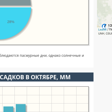
28%
Leaflet
| T
UNH, CSUM
блюдаются пасмурные дни, однако солнечные и
САДКОВ В ОКТЯБРЕ, ММ