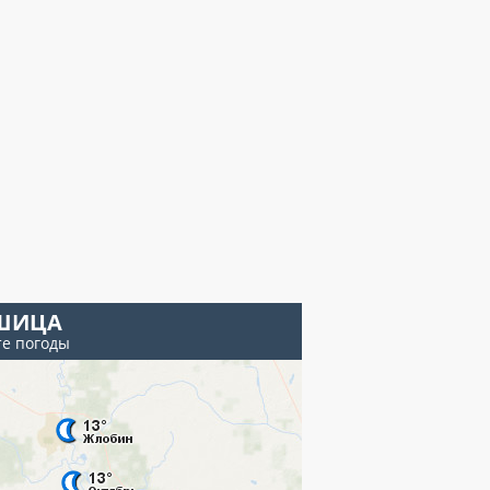
ШИЦА
те погоды