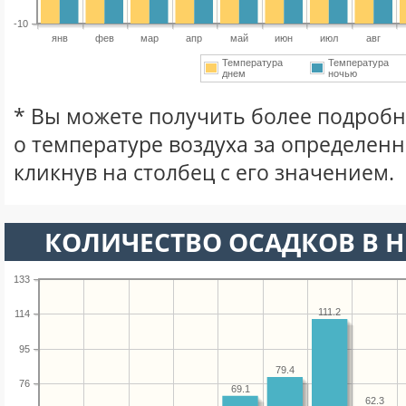
-10
янв
фев
мар
апр
май
июн
июл
авг
Температура
Температура
днем
ночью
* Вы можете получить более подро
о температуре воздуха за определен
кликнув на столбец с его значением.
КОЛИЧЕСТВО ОСАДКОВ В Н
133
111.2
114
95
79.4
76
69.1
62.3