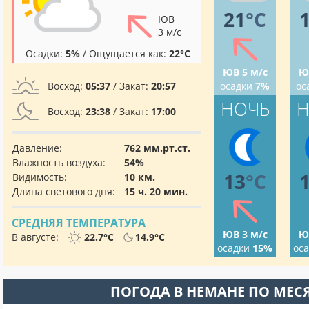
21
°C
ЮВ
3 м/с
Осадки:
5%
/ Ощущается как:
22°C
ЮВ 5 м/с
Ю
Восход:
05:37
/ Закат:
20:57
осадки
7%
ос
НОЧЬ
Н
Восход:
23:38
/ Закат:
17:00
Давление:
762 мм.рт.ст.
Влажность воздуха:
54%
13
°C
Видимость:
10 км.
Длина светового дня:
15 ч. 20 мин.
СРЕДНЯЯ ТЕМПЕРАТУРА
ЮВ 3 м/с
Ю
В августе:
22.7°C
14.9°C
осадки
15%
ос
ПОГОДА В НЕМАНЕ ПО МЕ