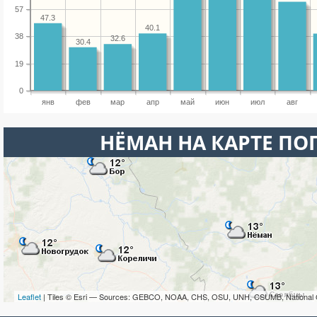
57
47.3
40.1
38
32.6
30.4
19
0
янв
фев
мар
апр
май
июн
июл
авг
НЁМАН НА КАРТЕ ПО
Leaflet
| Tiles © Esri — Sources: GEBCO, NOAA, CHS, OSU, UNH, CSUMB, National 