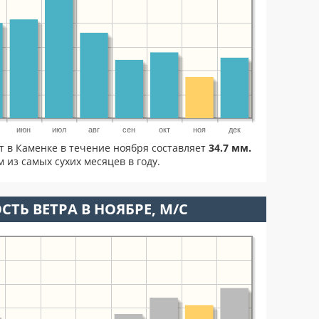
июн
июл
авг
сен
окт
ноя
дек
т в Каменке в течение ноября составляет
34.7 мм.
 из самых сухих месяцев в году.
СТЬ ВЕТРА В НОЯБРЕ, М/С