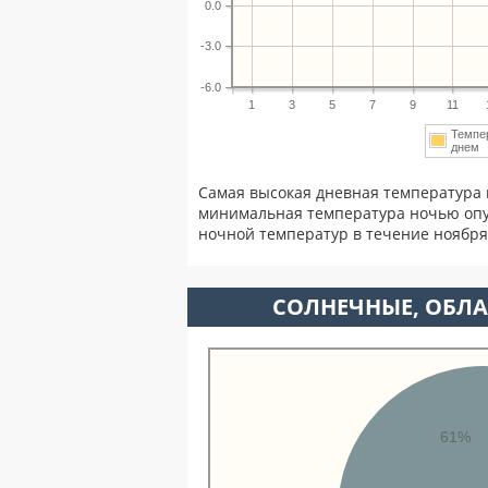
0.0
-3.0
-6.0
1
3
5
7
9
11
Темпе
дне
Самая высокая дневная температура 
минимальная температура ночью опу
ночной температур в течение ноябр
CОЛНЕЧНЫЕ, ОБЛА
61%