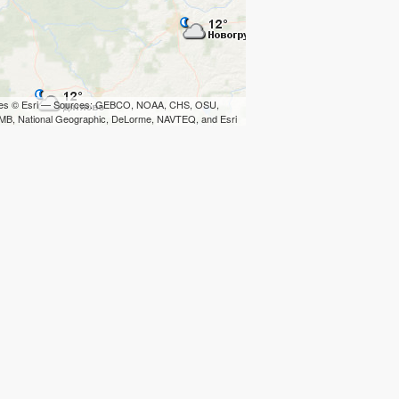
iles © Esri — Sources: GEBCO, NOAA, CHS, OSU,
B, National Geographic, DeLorme, NAVTEQ, and Esri