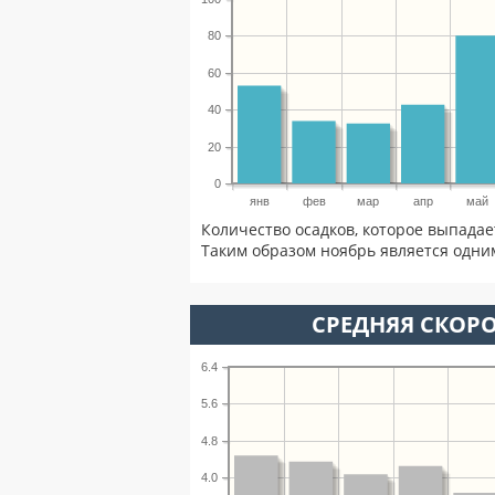
80
60
40
20
0
янв
фев
мар
апр
май
Количество осадков, которое выпадае
Таким образом ноябрь является одним
СРЕДНЯЯ СКОРО
6.4
5.6
4.8
4.0