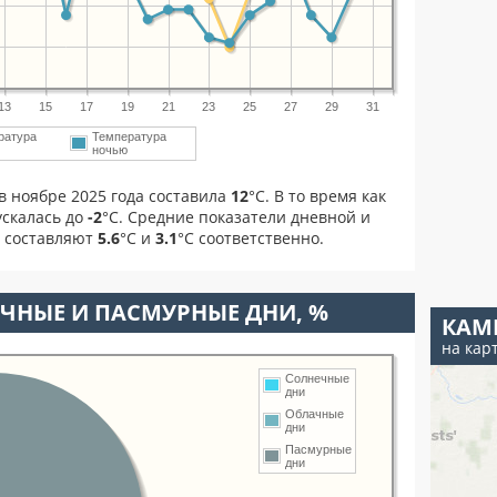
13
15
17
19
21
23
25
27
29
31
ратура
Температура
м
ночью
в ноябре 2025 года составила
12
°С. В то время как
скалась до
-2
°C. Средние показатели дневной и
я составляют
5.6
°С и
3.1
°С соответственно.
ЧНЫЕ И ПАСМУРНЫЕ ДНИ, %
КАМ
на кар
Солнечные
дни
Облачные
дни
Пасмурные
дни