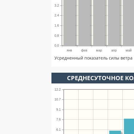
3.2
2.4
1.6
0.8
0.0
янв
фев
мар
апр
май
Усредненный показатель силы ветра 
СРЕДНЕСУТОЧНОЕ К
12.2
10.7
9.1
7.6
6.1