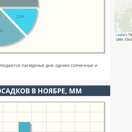
13%
%
Leaflet
| T
UNH, CSUM
блюдаются пасмурные дни, однако солнечные и
САДКОВ В НОЯБРЕ, ММ