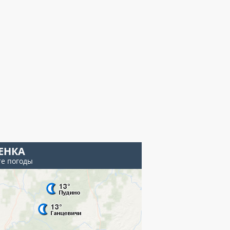
ЕНКА
те погоды