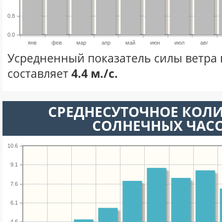
0.8
0.0
янв
фев
мар
апр
май
июн
июл
авг
Усредненный показатель силы ветра 
составляет
4.4 м./с.
СРЕДНЕСУТОЧНОЕ КОЛ
СОЛНЕЧНЫХ ЧАС
10.6
9.1
7.6
6.1
4.6