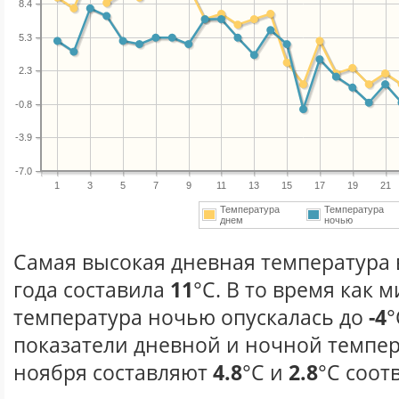
8.4
5.3
2.3
-0.8
-3.9
-7.0
1
3
5
7
9
11
13
15
17
19
21
Температура
Температура
днем
ночью
Самая высокая дневная температура 
года составила
11
°С. В то время как
температура ночью опускалась до
-4
°
показатели дневной и ночной темпер
ноября составляют
4.8
°С и
2.8
°С соот