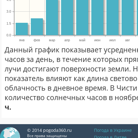
3.0
1.5
0.0
янв
фев
мар
апр
май
июн
июл
авг
Данный график показывает усреднен
часов за день, в течение которых п
лучи достигают поверхности земли. 
показатель влияют как длина световог
облачность в дневное время. В Чист
количество солнечных часов в ноябре
ч.
© 2014 pogoda360.ru
Погода в Украине
Все права защищены
Погода в Литве