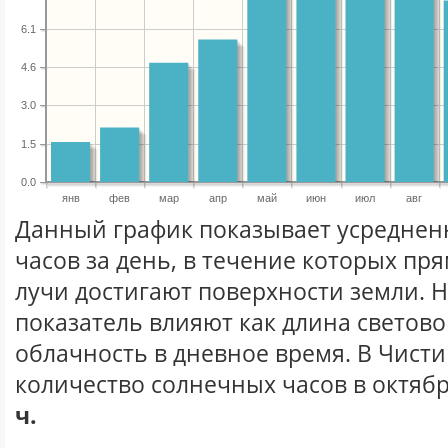
6.1
4.6
3.0
1.5
0.0
янв
фев
мар
апр
май
июн
июл
авг
Данный график показывает усреднен
часов за день, в течение которых п
лучи достигают поверхности земли. 
показатель влияют как длина световог
облачность в дневное время. В Чист
количество солнечных часов в октябр
ч.