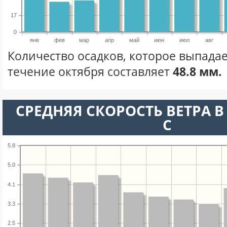
17
0
янв
фев
мар
апр
май
июн
июл
авг
Количество осадков, которое выпадае
течение октября составляет
48.8 мм.
СРЕДНЯЯ СКОРОСТЬ ВЕТРА В 
С
5.8
5.0
4.1
3.3
2.5