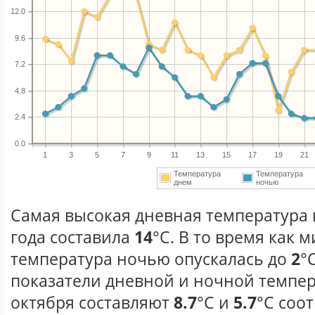
12.0
9.6
7.2
4.8
2.4
0.0
1
3
5
7
9
11
13
15
17
19
21
Температура
Температура
днем
ночью
Самая высокая дневная температура 
года составила
14
°С. В то время как
температура ночью опускалась до
2
°
показатели дневной и ночной темпер
октября составляют
8.7
°С и
5.7
°С соо