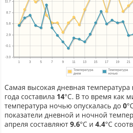
11.7
8.7
5.8
2.9
-0.1
-3.0
1
3
5
7
9
11
13
15
17
19
21
Температура
Температура
днем
ночью
Самая высокая дневная температура 
года составила
14
°С. В то время как
температура ночью опускалась до
0
°
показатели дневной и ночной темпер
апреля составляют
9.6
°С и
4.4
°С соот