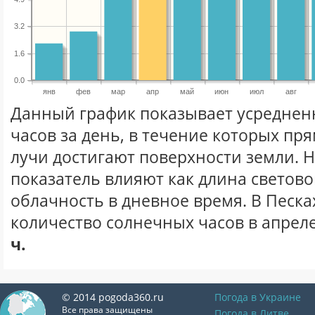
3.2
1.6
0.0
янв
фев
мар
апр
май
июн
июл
авг
Данный график показывает усреднен
часов за день, в течение которых п
лучи достигают поверхности земли. 
показатель влияют как длина световог
облачность в дневное время. В Песка
количество солнечных часов в апреле
ч.
© 2014 pogoda360.ru
Погода в Украине
Все права защищены
Погода в Литве