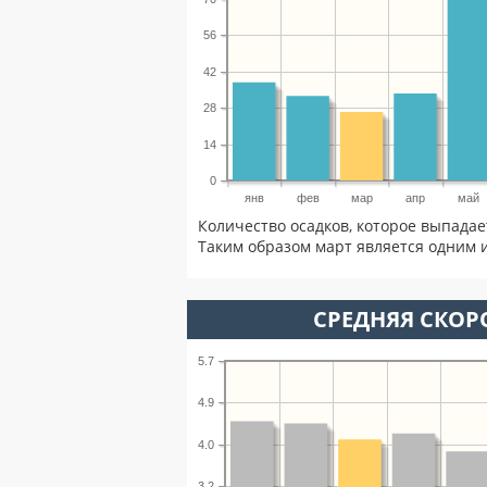
56
42
28
14
0
янв
фев
мар
апр
май
Количество осадков, которое выпадае
Таким образом март является одним и
СРЕДНЯЯ СКОРО
5.7
4.9
4.0
3.2