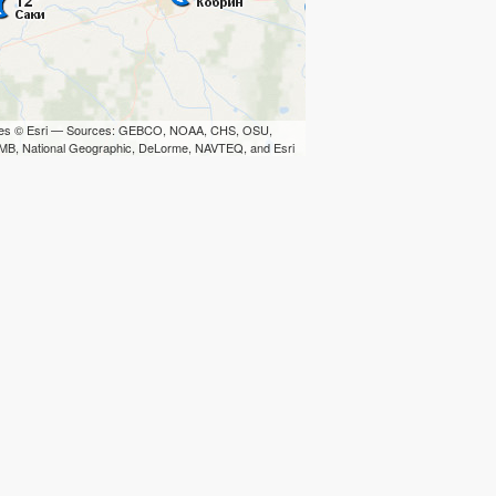
iles © Esri — Sources: GEBCO, NOAA, CHS, OSU,
B, National Geographic, DeLorme, NAVTEQ, and Esri