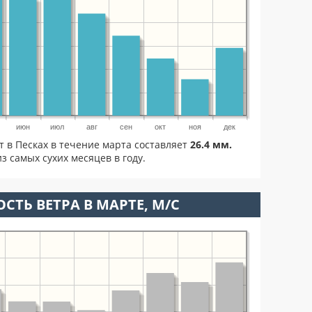
июн
июл
авг
сен
окт
ноя
дек
т в Песках в течение марта составляет
26.4 мм.
з самых сухих месяцев в году.
СТЬ ВЕТРА В МАРТЕ, М/С