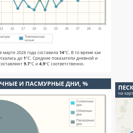
13
15
17
19
21
23
25
27
29
31
ратура
Температура
м
ночью
в марте 2026 года составила
14
°С. В то время как
скалась до
1
°C. Средние показатели дневной и
 составляют
9.7
°С и
4.9
°С соответственно.
ЧНЫЕ И ПАСМУРНЫЕ ДНИ, %
ПЕС
на кар
Солнечные
дни
Облачные
дни
%
Пасмурные
дни