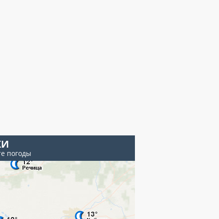
КИ
те погоды