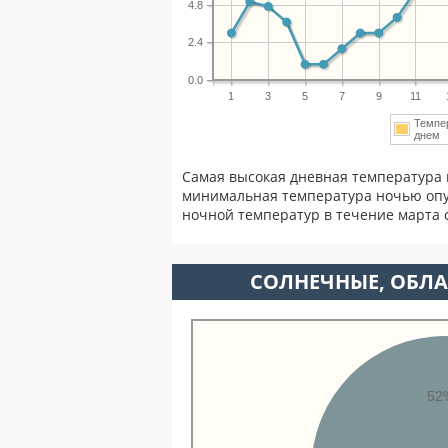
4.8
2.4
0.0
1
3
5
7
9
11
Темпе
дне
Самая высокая дневная температура 
минимальная температура ночью опу
ночной температур в течение марта
CОЛНЕЧНЫЕ, ОБЛА
52