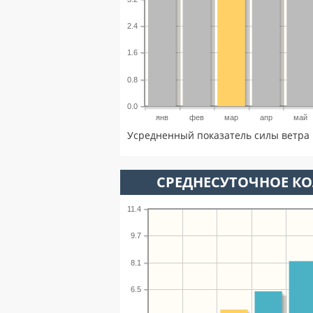
2.4
1.6
0.8
0.0
янв
фев
мар
апр
май
Усредненный показатель силы ветра 
СРЕДНЕСУТОЧНОЕ К
11.4
9.7
8.1
6.5