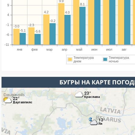
9.9
8.1
9
4.2
4.0
4
-0.2
-1
-2.3
-3.0
-5.1
-5.6
-6
-11
янв
фев
мар
апр
май
июн
июл
авг
Температура
Температура
днем
ночью
БУГРЫ НА КАРТЕ ПОГО