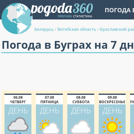
ПОГОДА 
Беларусь
/
Витебская область
/
Браславский ра
Погода в Буграх на 7 д
06.08
07.08
08.08
09.08
ЧЕТВЕРГ
ПЯТНИЦА
СУББОТА
ВОСКРЕСЕНЬЕ
П
ДЕНЬ
ДЕНЬ
ДЕНЬ
ДЕНЬ