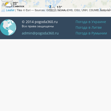
Leaflet
| Tiles © Esri — Sources: GEBCO, NOAA, CHS, OSU, UNH, CSUMB, National 
© 2014 pogoda360.ru
Погода в Украине
Все права защищены
Погода в Литве
admin@pogoda360.ru
Погода в Румынии