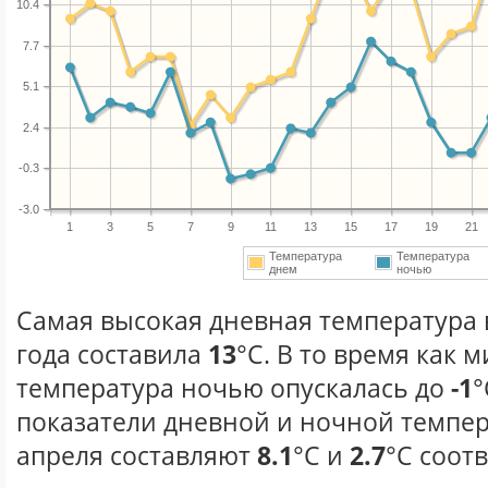
10.4
7.7
5.1
2.4
-0.3
-3.0
1
3
5
7
9
11
13
15
17
19
21
Температура
Температура
днем
ночью
Самая высокая дневная температура 
года составила
13
°С. В то время как
температура ночью опускалась до
-1
°
показатели дневной и ночной темпер
апреля составляют
8.1
°С и
2.7
°С соот