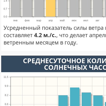
1.4
0.7
0.0
янв
фев
мар
апр
май
июн
июл
авг
Усредненный показатель силы ветра 
составляет
4.2 м./с.
, что делает апре
ветренным месяцем в году.
СРЕДНЕСУТОЧНОЕ КОЛ
СОЛНЕЧНЫХ ЧАС
11.5
9.9
8.2
6.6