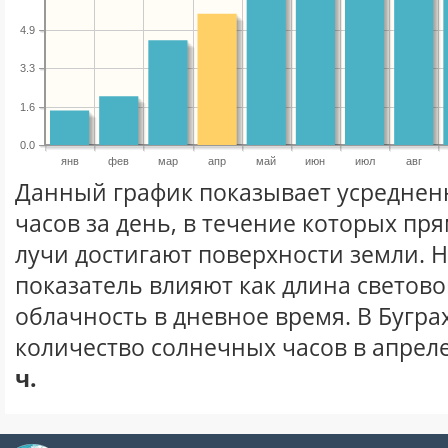
4.9
3.3
1.6
0.0
янв
фев
мар
апр
май
июн
июл
авг
Данный график показывает усреднен
часов за день, в течение которых п
лучи достигают поверхности земли. 
показатель влияют как длина световог
облачность в дневное время. В Бугра
количество солнечных часов в апреле
ч.